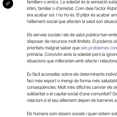
familiars o amics. La soledat és la sensació sub
íntim, familiar o d’amistat. Com deia l’actor Rob
era acabar sol. I no ho és. El pitjor és acabar amb
l’aïllament social que afecten la salut son situac
Els serveis socials i els de salut pública han en
disposar de recursos molt limitats. El poderós si
prioritats malgrat saber que
són problemes comu
primària. Convivim amb la soledat però la ig
situacions que millorarien amb afecte i relacions
És fàcil aconsellar sobre els determinants indivi
faci més esport o mengi de forma més saludable. 
conseqüències. Molt més difícil és canviar els 
solidaritat o el capital social d’una comunitat? 
relacioni si el seu aïllament depen de barreres a
Els humans som éssers socials i quan estem sol