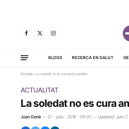
Facebook
X
Instagram
(Twitter)
BLOGS
RECERCA EN SALUT
GE
Portada
»
La soledat no es cura amb pastilles
ACTUALITAT
La soledat no es cura a
Joan Gené
27 - julio - 2016 · 08:00
Updated:
julio 7