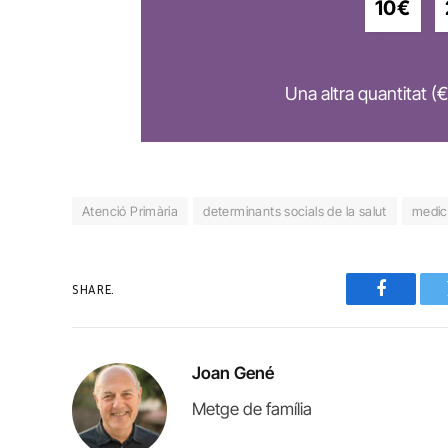
10€
Una altra quantitat (€
Atenció Primària
determinants socials de la salut
medica
SHARE.
Faceboo
Joan Gené
Metge de família