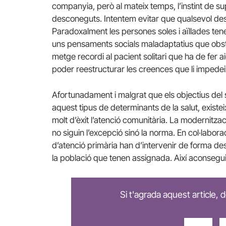
companyia, però al mateix temps, l’instint de s
desconeguts. Intentem evitar que qualsevol desap
Paradoxalment les persones soles i aïllades ten
uns pensaments socials maladaptatius que obstac
metge recordi al pacient solitari que ha de fer
poder reestructurar les creences que li impede
Afortunadament i malgrat que els objectius del s
aquest tipus de determinants de la salut, exist
molt d’èxit l’atenció comunitària. La modernitza
no siguin l’excepció sinó la norma. En col·labora
d’atenció primària han d’intervenir de forma de
la població que tenen assignada. Així aconsegu
Si t'agrada aquest article,