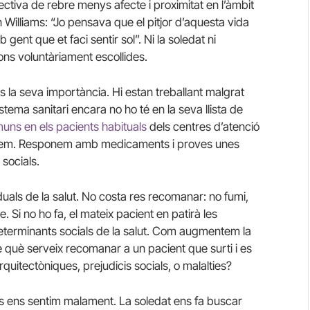
jectiva de rebre menys afecte i proximitat en l’àmbit
in Williams: “Jo pensava que el pitjor d’aquesta vida
 gent que et faci sentir sol”. Ni la soledat ni
ions voluntàriament escollides.
tès la seva importància. Hi estan treballant malgrat
stema sanitari encara no ho té en la seva llista de
ns en els pacients habituals
dels centres d’atenció
norem. Responem amb medicaments i proves unes
 socials.
duals de la salut. No costa res recomanar: no fumi,
Si no ho fa, el mateix pacient en patirà les
determinants socials de la salut. Com augmentem la
De què serveix recomanar a un pacient que surti i es
rquitectòniques, prejudicis socials, o malalties?
s ens sentim malament. La soledat ens fa buscar