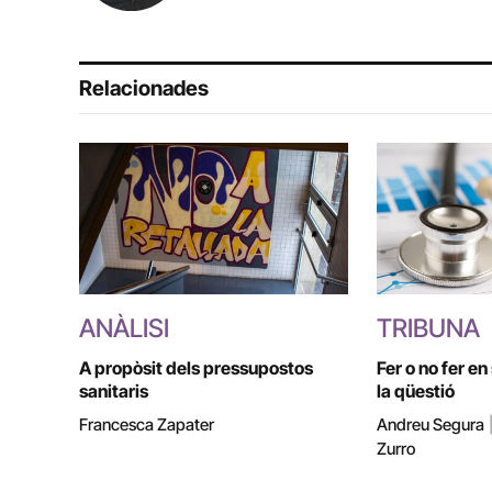
Relacionades
ANÀLISI
TRIBUNA
A propòsit dels pressupostos
Fer o no fer en
sanitaris
la qüestió
Francesca Zapater
Andreu Segura
Zurro