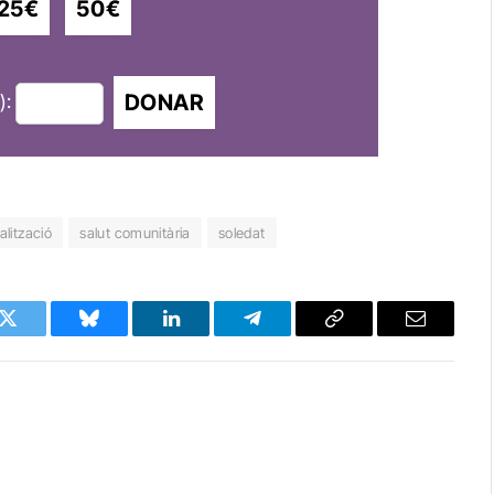
25€
50€
DONAR
):
lització
salut comunitària
soledat
k
Twitter
Bluesky
LinkedIn
Telegram
Copy
Email
Link