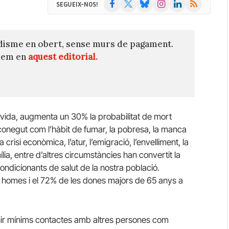
Facebook
X
Bluesky
Instagram
LinkedIn
RSS
SEGUEIX-NOS!
(Twitter)
disme en obert, sense murs de pagament.
quem en
aquest editorial.
la vida, augmenta un 30% la probabilitat de mort
i conegut com l’hàbit de fumar, la pobresa, la manca
 crisi econòmica, l’atur, l’emigració, l’envelliment, la
ília, entre d’altres circumstàncies han convertit la
 condicionants de salut de la nostra població.
 homes i el 72% de les dones majors de 65 anys a
tenir mínims contactes amb altres persones com