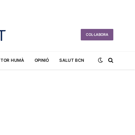
COL·LABORA
CTOR HUMÀ
OPINIÓ
SALUT BCN