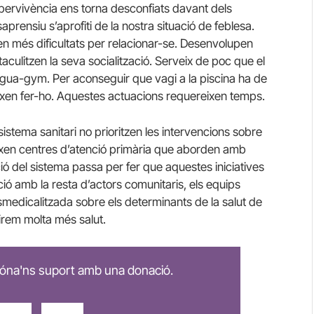
upervivència ens torna desconfiats davant dels
rensiu s’aprofiti de la nostra situació de feblesa.
en més dificultats per relacionar-se. Desenvolupen
ulitzen la seva socialització. Serveix de poc que el
 aigua-gym. Per aconseguir que vagi a la piscina ha de
ixen fer-ho. Aquestes actuacions requereixen temps.
istema sanitari no prioritzen les intervencions sobre
eixen centres d’atenció primària que aborden amb
ció del sistema passa per fer que aquestes iniciatives
ció amb la resta d’actors comunitaris, els equips
smedicalitzada sobre els determinants de la salut de
irem molta més salut.
 dóna'ns suport amb una donació.