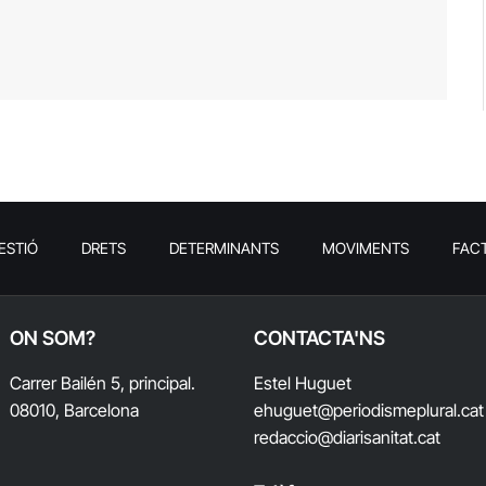
ESTIÓ
DRETS
DETERMINANTS
MOVIMENTS
FAC
ON SOM?
CONTACTA'NS
Carrer Bailén 5, principal.
Estel Huguet
08010, Barcelona
ehuguet
@periodismeplural.cat
redaccio@diarisanitat.cat