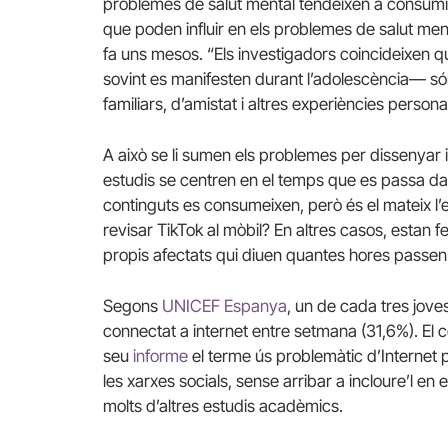
problemes de salut mental tendeixen a consumir 
que poden influir en els problemes de salut m
fa uns mesos. “Els investigadors coincideixen q
sovint es manifesten durant l’adolescència— són
familiars, d’amistat i altres experiències personal
A això se li sumen els problemes per dissenyar 
estudis se centren en el temps que es passa dav
continguts es consumeixen, però és el mateix l’es
revisar TikTok al mòbil? En altres casos, estan f
propis afectats qui diuen quantes hores passen a
Segons
UNICEF Espanya
, un de cada tres jove
connectat a internet entre setmana (31,6%). El 
seu
informe
el terme ús problemàtic d’Internet p
les xarxes socials, sense arribar a incloure’l e
molts d’altres estudis acadèmics.