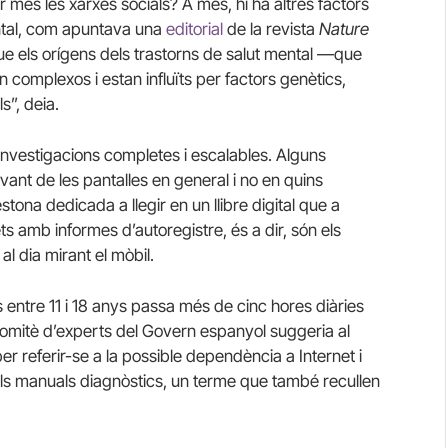
més les xarxes socials? A més, hi ha altres factors
ental, com apuntava una
editorial
de la revista
Nature
ue els orígens dels trastorns de salut mental —que
 complexos i estan influïts per factors genètics,
s”, deia.
investigacions completes i escalables. Alguns
ant de les pantalles en general i no en quins
tona dedicada a llegir en un llibre digital que a
ets amb informes d’autoregistre, és a dir, són els
l dia mirant el mòbil.
s entre 11 i 18 anys passa més de cinc hores diàries
comitè d’experts del Govern espanyol suggeria al
er referir-se a la possible dependència a Internet i
n els manuals diagnòstics, un terme que també recullen