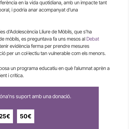
rferència en la vida quotidiana, amb un impacte tant
aboral, i podria anar acompanyat d’una
es d’Adolescència Lliure de Mòbils, que s’ha
es de mòbils, es preguntava fa uns mesos al
Debat
 tenir evidència ferma per prendre mesures
ció per un col·lectiu tan vulnerable com els menors.
roposa un programa educatiu en què l’alumnat aprèn a
t i crítica.
 dóna'ns suport amb una donació.
25€
50€