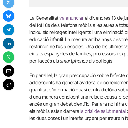
La Generalitat
va anunciar
el divendres 13 de ju
del tot l’ús dels telèfons mòbils a les aules a to
inclou els rellotges intel·ligents i una eliminació 
educació infantil. La mesura arriba anys despré
restringir-ne l’ús a escoles. Una de les últimes 
ciutats espanyoles de famílies, professors i ex
per l’accés als
smartphones
als col·legis.
En paral·lel, la gran preocupació sobre l’efecte d
adolescents ha generat avidesa de coneixement 
quantitat d’informació quasi contradictòria sobre
d’una manera concloent una relació causa-efecte 
encès un gran debat científic. Per ara no hi h
els mòbils estan darrere
la crisi de salut mental
d
les dues coses i un interès urgent per treure’n l’e