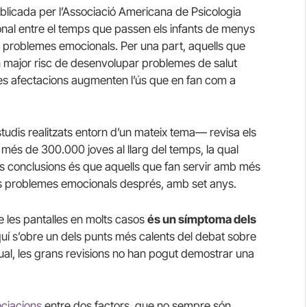
blicada per l’Associació Americana de Psicologia
ional entre el temps que passen els infants de menys
ls problemes emocionals. Per una part, aquells que
 major risc de desenvolupar problemes de salut
tes afectacions augmenten l’ús que en fan com a
studis realitzats entorn d’un mateix tema— revisa els
 més de 300.000 joves al llarg del temps, la qual
es conclusions és que aquells que fan servir amb més
més problemes emocionals després, amb set anys.
de les pantalles en molts casos
és un símptoma dels
aquí s’obre un dels punts més calents del debat sobre
tual, les grans revisions no han pogut demostrar una
ciacions
entre dos factors, que no sempre són