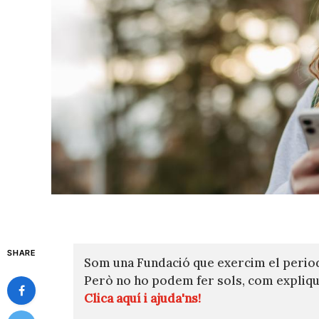
SHARE
Som una Fundació que exercim el perio
Però no ho podem fer sols, com expli
Clica aquí i ajuda'ns!