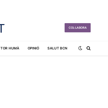
COL·LABORA
CTOR HUMÀ
OPINIÓ
SALUT BCN