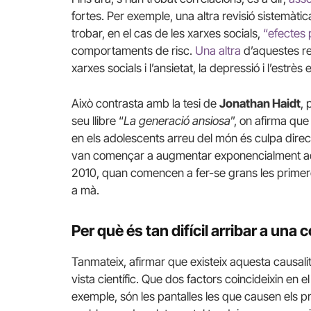
fortes. Per exemple, una altra revisió sistemàti
trobar, en el cas de les xarxes socials,
“efectes 
comportaments de risc.
Una altra
d’aquestes rev
xarxes socials i l’ansietat, la depressió i l’estrè
Això contrasta amb la tesi de
Jonathan Haidt
, 
seu llibre “
La generació ansiosa
”, on afirma que 
en els adolescents arreu del món és culpa direc
van començar a augmentar exponencialment aques
2010, quan comencen a fer-se grans les primer
a mà.
Per què és tan difícil arribar a una
Tanmateix, afirmar que existeix aquesta causali
vista científic. Que dos factors coincideixin en
exemple, són les pantalles les que causen els 