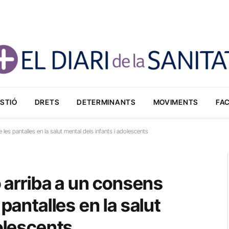
STIÓ
DRETS
DETERMINANTS
MOVIMENTS
FA
 les pantalles en la salut mental dels infants i adolescents
o arriba a un consens
pantalles en la salut
dolescents