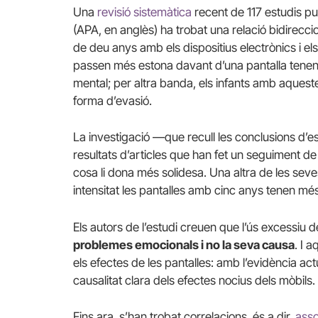
Una
revisió sistemàtica
recent de 117 estudis pu
(APA, en anglès) ha trobat una relació bidirecc
de deu anys amb els dispositius electrònics i e
passen més estona davant d’una pantalla tenen
mental; per altra banda, els infants amb aques
forma d’evasió.
La investigació —que recull les conclusions d’e
resultats d’articles que han fet un seguiment de
cosa li dona més solidesa. Una altra de les sev
intensitat les pantalles amb cinc anys tenen 
Els autors de l’estudi creuen que l’ús excessiu 
problemes emocionals i no la seva causa
. I 
els efectes de les pantalles: amb l’evidència ac
causalitat clara dels efectes nocius dels mòbils.
Fins ara, s’han trobat correlacions, és a dir,
asso