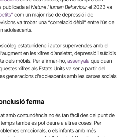
ca publicada al
Nature Human Behaviour
el 2023 va
petits”
com un major risc de depressió i de
isions va trobar una “correlació dèbil” entre l’ús de
s en adolescents.
psicòleg estatunidenc i autor supervendes amb el
l’augment en les xifres d’ansietat, depressió i suïcidis
ta dels mòbils. Per afirmar-ho,
assenyala
que quan
tes xifres als Estats Units va ser a partir del
es generacions d’adolescents amb les xarxes socials
 conclusió ferma
tat amb contundència no és tan fàcil des del punt de
 el temps també es pot deure a altres coses. Per
problemes emocionals, o els infants amb més