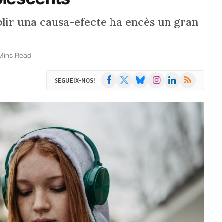
blir una causa-efecte ha encès un gran
Mins Read
Facebook
X
Bluesky
Instagram
LinkedIn
RSS
SEGUEIX-NOS!
(Twitter)