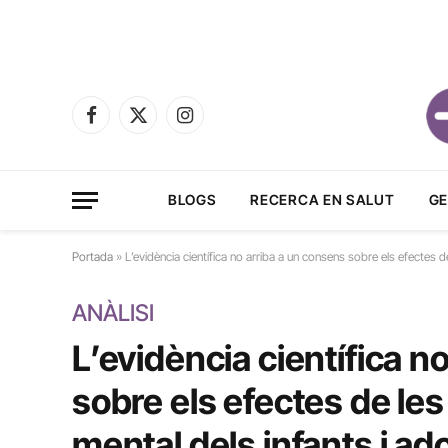
Facebook
X
Instagram
(Twitter)
BLOGS
RECERCA EN SALUT
GE
Portada
»
L’evidència científica no arriba a un consens sobre els efectes de
ANÀLISI
L’evidència científica n
sobre els efectes de les 
mental dels infants i a