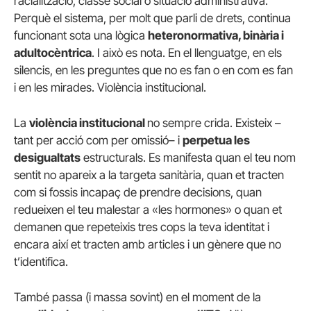
racialització, classe social o situació administrativa.
Perquè el sistema, per molt que parli de drets, continua
funcionant sota una lògica
heteronormativa, binària i
adultocèntrica
. I això es nota. En el llenguatge, en els
silencis, en les preguntes que no es fan o en com es fan
i en les mirades. Violència institucional.
La
violència institucional
no sempre crida. Existeix –
tant per acció com per omissió– i
perpetua les
desigualtats
estructurals. Es manifesta quan el teu nom
sentit no apareix a la targeta sanitària, quan et tracten
com si fossis incapaç de prendre decisions, quan
redueixen el teu malestar a «les hormones» o quan et
demanen que repeteixis tres cops la teva identitat i
encara així et tracten amb articles i un gènere que no
t’identifica.
També passa (i massa sovint) en el moment de la