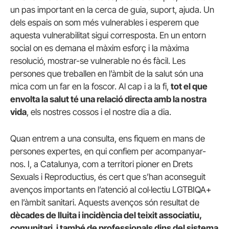
un pas important en la cerca de guia, suport, ajuda. Un
dels espais on som més vulnerables i esperem que
aquesta vulnerabilitat sigui corresposta. En un entorn
social on es demana el màxim esforç i la màxima
resolució, mostrar-se vulnerable no és fàcil. Les
persones que treballen en l’àmbit de la salut són una
mica com un far en la foscor. Al cap i a la fi,
tot el que
envolta la salut té una relació directa amb la nostra
vida
, els nostres cossos i el nostre dia a dia.
Quan entrem a una consulta, ens fiquem en mans de
persones expertes, en qui confiem per acompanyar-
nos. I, a Catalunya, com a territori pioner en Drets
Sexuals i Reproductius, és cert que s’han aconseguit
avenços importants en l’atenció al col·lectiu LGTBIQA+
en l’àmbit sanitari. Aquests avenços són resultat de
dècades de lluita i incidència del teixit associatiu,
comunitari, i també de professionals dins del sistema