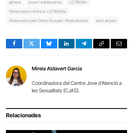
gènere
joves i adolescents
LGTBIQA+
Observatori contra la LGTBIfòbia
Observatori pels Drets Sexuals i Reproductius
salut sexual
Facebook
Twitter
Bluesky
LinkedIn
Telegram
Copy
Email
Link
Mireia Aldavert Garcia
Coordinadora del Centre Jove d’Atenció a
les Sexualitats (CJAS).
Relacionades