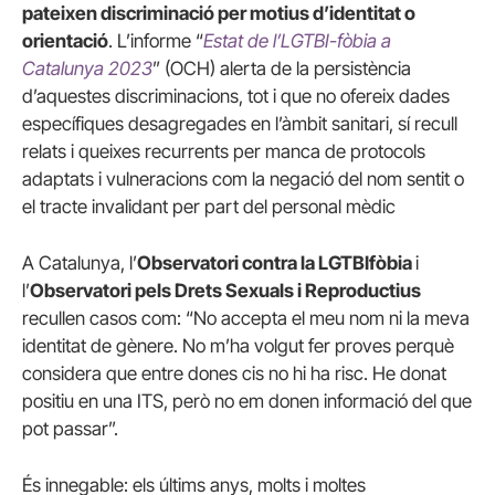
pateixen discriminació per motius d’identitat o
orientació
. L’informe “
Estat de l’LGTBI-fòbia a
Catalunya 2023
” (OCH) alerta de la persistència
d’aquestes discriminacions, tot i que no ofereix dades
específiques desagregades en l’àmbit sanitari, sí recull
relats i queixes recurrents per manca de protocols
adaptats i vulneracions com la negació del nom sentit o
el tracte invalidant per part del personal mèdic
A Catalunya, l’
Observatori contra la LGTBIfòbia
i
l’
Observatori pels Drets Sexuals i Reproductius
recullen casos com: “No accepta el meu nom ni la meva
identitat de gènere. No m’ha volgut fer proves perquè
considera que entre dones cis no hi ha risc. He donat
positiu en una ITS, però no em donen informació del que
pot passar”.
És innegable: els últims anys, molts i moltes