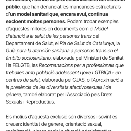
públic
, que han denunciat les mancances estructurals
d’
un model sanitari que, encara avui, continua
excloent moltes persones
. Podem trobar exemples
d’aquestes millores en documents com el
Model
d’atenció a la salut de les persones trans
del
Departament de Salut, el
Pla de Salut de Catalunya
, la
Guía para la atención sanitaria a personas trans en el
ámbito sociosanitario
, elaborada pel Ministeri de Sanitat
i la FELGTB, les
Recomanacions per a professionals que
treballen amb població adolescent i jove LGTBIQA+ en
centres de salut,
elaborada pel CJAS, o l’
Aproximació a
la presència de les diversitats afectivosexuals i de
gènere,
també elaborat per l’Associació pels Drets
Sexuals i Reproductius.
Els motius d’aquesta exclusió són diversos i sovint es
creuen: identitat de gènere, orientació sexual,