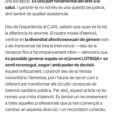
una excepció.
És una part fonamental del dret a la
salut.
I garantir-la no només és una qüestió de justícia,
sinó també de qualitat assistencial.
Des de l’experiència al CJAS, sabem que quan es fa bé,
la diferència és enorme. El nostre model d’atenció,
centrat en
la diversitat afectivosexual i de gènere
com
a eix transversal de tota la intervenció —des de la
recepció fins a l’acompanyament clínic— demostra que
és possible generar espais on el jovent LGTBIQA+ se
senti reconegut, segur i amb poder de decisió
.
Aquest enfocament, construït des de la mirada
comunitària i feminista, pot i hauria de servir com a
referent per transformar els circuits i protocols de
l’atenció sanitària pública. Per això, aquest article no és
només una crida d’atenció. És també un reconeixement
a totes aquelles professionals que ja han començat a
caminar en aquesta direcció. I un recordatori col·lectiu: