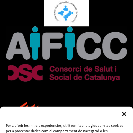
Per a oferir les millors experiències, utilitzem tecnologies com les cookies
per a processar dades com el comportament de navegació o les