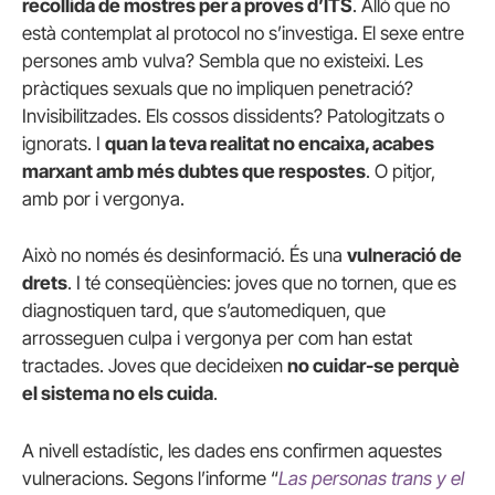
recollida de mostres per a proves d’ITS
. Allò que no
està contemplat al protocol no s’investiga. El sexe entre
persones amb vulva? Sembla que no existeixi. Les
pràctiques sexuals que no impliquen penetració?
Invisibilitzades. Els cossos dissidents? Patologitzats o
ignorats. I
quan la teva realitat no encaixa, acabes
marxant amb més dubtes que respostes
. O pitjor,
amb por i vergonya.
Això no només és desinformació. És una
vulneració de
drets
. I té conseqüències: joves que no tornen, que es
diagnostiquen tard, que s’automediquen, que
arrosseguen culpa i vergonya per com han estat
tractades. Joves que decideixen
no cuidar-se perquè
el sistema no els cuida
.
A nivell estadístic, les dades ens confirmen aquestes
vulneracions. Segons l’informe “
Las personas trans y el