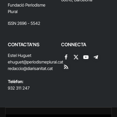
Fundació Periodisme
Plural
ISSN 2696 - 5542
CONTACTA'NS
CONNECTA
Estel Huguet
Facebook
X
YouTube
Telegram
ehuguet
@periodismeplural.cat
(Twitter)
redaccio@diarisanitat.cat
RSS
Telèfon:
932 311 247