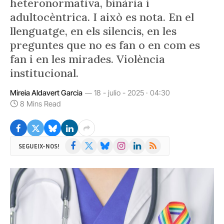
heteronormativa, binària i
adultocèntrica. I això es nota. En el
llenguatge, en els silencis, en les
preguntes que no es fan o en com es
fan i en les mirades. Violència
institucional.
Mireia Aldavert Garcia
18 - julio - 2025 · 04:30
8 Mins Read
Facebook
X
Bluesky
Instagram
LinkedIn
RSS
SEGUEIX-NOS!
(Twitter)