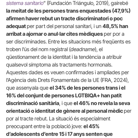
sistema sanitario
” (Fundación Triángulo, 2019), gairebé
la meitat de les persones trans enquestades (47,9%)
afirmen haver rebut un tracte discriminatori o poc
adequat
per part del personal sanitari, i un
48,5% han
arribat a ajornar o anul·lar cites mèdiques
per por a
ser discriminades. Entre les situacions més freqüents es
troben l’ús del nom registral (
deadname
), el
qüestionament de la identitat i la tendència a atribuir
qualsevol símptoma als tractaments hormonals.
Aquestes dades es veuen confirmades i ampliades per
l’Agència dels Drets Fonamentals de la UE (FRA, 2024),
que assenyala que
el 34% de les persones trans i el
16% del conjunt de persones LGTBIQA+ han patit
discriminació sanitària
, i que
el 46% no revela la seva
orientació o identitat de gènere al personal mèdic
per
por al tracte rebut. La situació és especialment
preocupant entre la població jove:
el 45%
d’adolescents d’entre 15 i 17 anys senten que