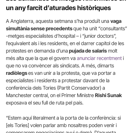
un any farcit d’aturades històriques
A Anglaterra, aquesta setmana s’ha produït una
vaga
simultània sense precedents
que ha unit “consultants”
-metges especialistes d’hospital – i “junior doctors”,
l’equivalent als i les residents, en el darrer capítol de les
protestes en demanda d’una
pujada de salaris
molt
més alta que la que el govern va
anunciar recentment
i
que no va convèncer als sindicats. A més, dimarts
radiòlegs
es van unir a la protesta, que va portar a
especialistes i residents a protestar davant de la
conferència dels Tories (Partit Conservador) a
Manchester central, on el Primer Ministre
Rishi Sunak
exposava el seu full de ruta pel país.
“Estem aquí literalment a la porta de la conferència: si
[els Tories] volen parlar amb nosaltres poden venir i
començarem negociacions avui o demà. D’aquesta