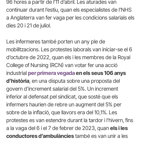
96 hores a partir de l’11 d’abril. Les aturades van
continuar durant l’estiu, quan els especialistes de l’NHS
a Anglaterra van fer vaga per les condicions salarials els
dies 20 i 21 de juliol.
Les infermeres també porten un any ple de
mobilitzacions. Les protestes laborals van iniciar-se el 6
d’octubre de 2022, quan els i les membres de la Royal
College of Nursing (RCN) van votar fer una acció
industrial
per primera vegada
en els seus 106 anys
d’història
, en una disputa sobre una proposta del
govern d’increment salarial del 5%. Un increment
inferior al defensat pel sindicat, que sosté que els
infermers haurien de rebre un augment del 5% per
sobre de la inflació, que llavors era del 10,1%. Les
protestes es van estendre durant la tardor i l’hivern, fins
a la vaga del 6 i el 7 de febrer de 2023, quan
els i les
conductores d’ambulàncies
també es van unir a les