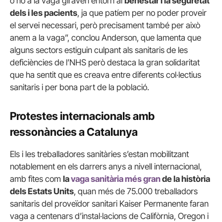
o no a la vaga giraven entorn al
benestar i la seguretat
dels i les pacients
, ja que patíem per no poder proveir
el servei necessari, però precisament també per això
anem a la vaga”, conclou Anderson, que lamenta que
alguns sectors estiguin culpant als sanitaris de les
deficiències de l’NHS però destaca la gran solidaritat
que ha sentit que es creava entre diferents col·lectius
sanitaris i per bona part de la població.
Protestes internacionals amb
ressonàncies a Catalunya
Els i les treballadores sanitàries s’estan mobilitzant
notablement en els darrers anys a nivell internacional,
amb fites com
la
vaga sanitària més gran
de la història
dels Estats Units
, quan més de 75.000 treballadors
sanitaris del proveïdor sanitari Kaiser Permanente faran
vaga a centenars d’instal·lacions de Califòrnia, Oregon i