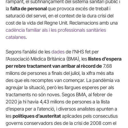
rampant, el subfinançament del sistema sanitari públic i
la
falta de personal
que provoca excés de treball i
saturació del servei, en el context de la dura crisi del
cost de la vida del Regne Unit. Reclamacions amb una
cadència familiar als i les professionals sanitàries
catalanes
.
Segons l’anàlisi de les
dades
de l’NHS fet per
l’Associació Mèdica Britànica (BMA), les
llistes d’espera
per rebre tractament van arribar al rècord de
7.68
milions de persones a finals del juliol, la xifra més alta
des que els recomptes van començar. La pandèmia va
agreujar la situació, però les llargues esperes per als
tractaments no són noves. Segos BMA, al febrer de
2020 ja hi havia 4,43 milions de persones a la llista
d’espera per a l’atenció, i diversos analistes apunten a
les
polítiques d’austeritat
aplicades pels consecutius
governs conservadors des de la crisi de 2008 com el