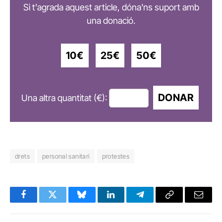
Si t'agrada aquest article, dóna'ns suport amb
una donació.
10€
25€
50€
DONAR
Una altra quantitat (€):
drets
personal sanitari
protestes
Facebook
Twitter
Bluesky
LinkedIn
Telegram
Copy
Email
Link