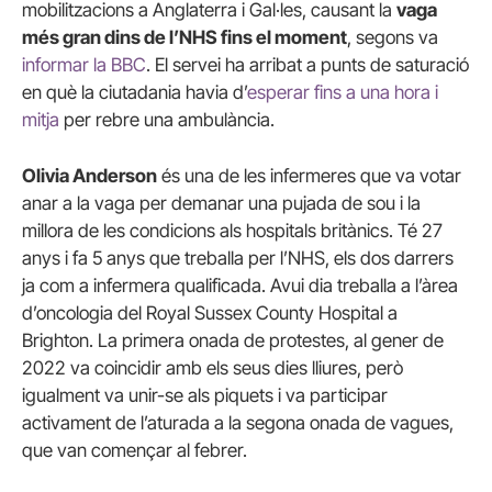
mobilitzacions a Anglaterra i Gal·les, causant la
vaga
més gran dins de l’NHS fins el moment
, segons va
informar la BBC
. El servei ha arribat a punts de saturació
en què la ciutadania havia d’
esperar fins a una hora i
mitja
per rebre una ambulància.
Olivia Anderson
és una de les infermeres que va votar
anar a la vaga per demanar una pujada de sou i la
millora de les condicions als hospitals britànics. Té 27
anys i fa 5 anys que treballa per l’NHS, els dos darrers
ja com a infermera qualificada. Avui dia treballa a l’àrea
d’oncologia
del Royal Sussex County Hospita
l a
Brighton. La primera onada de protestes, al gener de
2022 va coincidir amb els seus dies lliures, però
igualment va unir-se als piquets i va participar
activament de l’aturada a la segona onada de vagues,
que van començar al febrer.