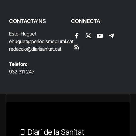
CONTACTA'NS
CONNECTA
Estel Huguet
Facebook
X
YouTube
Telegram
ehuguet
@periodismeplural.cat
(Twitter)
redaccio@diarisanitat.cat
RSS
Telèfon:
932 311 247