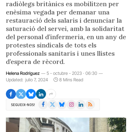
radiòlegs britànics es mobilitzen per
enèsima vegada per demanar una
restauració dels salaris i denunciar la
saturació del servei, amb la solidaritat
del personal d’infermeria, en un any de
protestes sindicals de tots els
professionals sanitaris i unes llistes
d’espera de rècord.
Helena Rodríguez
5 - octubre - 2023 · 06:30
Updated:
julio 7, 2024
8 Mins Read
Facebook
X
Bluesky
Instagram
LinkedIn
RSS
SEGUEIX-NOS!
(Twitter)