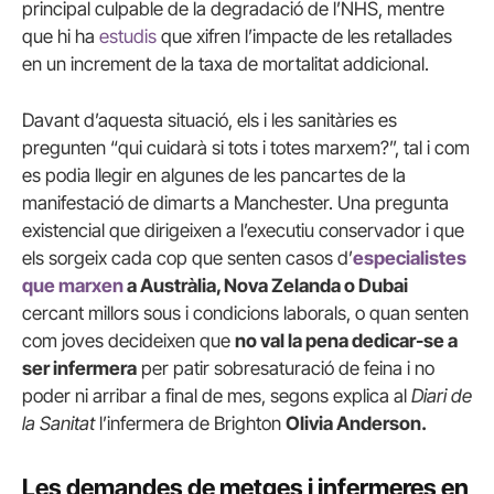
principal culpable de la degradació de l’NHS, mentre
que hi ha
estudis
que xifren l’impacte de les retallades
en un increment de la taxa de mortalitat addicional.
Davant d’aquesta situació, els i les sanitàries es
pregunten “qui cuidarà si tots i totes marxem?”, tal i com
es podia llegir en algunes de les pancartes de la
manifestació de dimarts a Manchester. Una pregunta
existencial que dirigeixen a l’executiu conservador i que
els sorgeix cada cop que senten casos d’
especialistes
que marxen
a Austràlia, Nova Zelanda o Dubai
cercant millors sous i condicions laborals, o quan senten
com joves decideixen que
no val la pena dedicar-se a
ser infermera
per patir sobresaturació de feina i no
poder ni arribar a final de mes, segons explica al
Diari de
la Sanitat
l’infermera de Brighton
Olivia Anderson.
Les demandes de metges i infermeres en