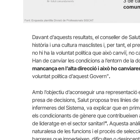
Davant d’aquests resultats, el conseller de Salu
història i una cultura masclistes i, per tant, el 
no hi ha la voluntat política que això canviï, no 
Han de canviar les condicions a l’entorn de la 
mancança en l’alta direcció i això ho canviar
voluntat política d’aquest Govern”
.
Amb l’objectiu d’aconseguir una representació eq
presa de decisions, Salut proposa tres línies de
infermeres del Sistema, va explicar que en prim
els condicionants de gènere que contribueixen 
de lideratge en el sector sanitari
”.
Aquesta anàlis
naturalesa de les funcions i el procés de selecció
barreres que impedeixen, dificulten o desincent