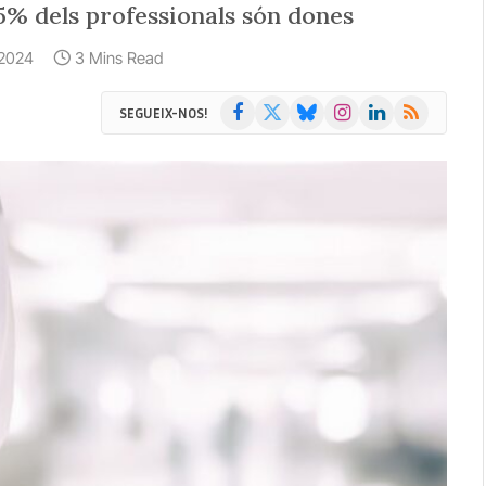
75% dels professionals són dones
, 2024
3 Mins Read
Facebook
X
Bluesky
Instagram
LinkedIn
RSS
SEGUEIX-NOS!
(Twitter)