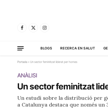
Facebook
X
Instagram
(Twitter)
BLOGS
RECERCA EN SALUT
GE
Portada
»
Un sector feminitzat liderat per homes
ANÀLISI
Un sector feminitzat li
Un estudi sobre la distribució per g
a Catalunya destaca que només un 3