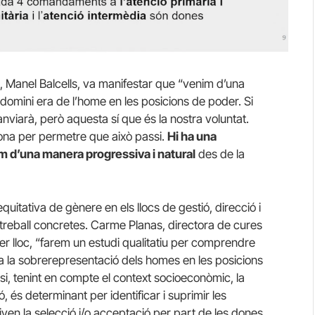
t, Manel Balcells, va manifestar que “venim d’una
predomini era de l’home en les posicions de poder. Si
canviarà, però aquesta sí que és la nostra voluntat.
dona per permetre que això passi.
Hi ha una
em d’una manera progressiva i natural
des de la
uitativa de gènere en els llocs de gestió, direcció i
 treball concretes. Carme Planas, directora de cures
er lloc, “farem un estudi qualitatiu per comprendre
a la sobrerepresentació dels homes en les posicions
i, tenint en compte el context socioeconòmic, la
, és determinant per identificar i suprimir les
iven la selecció i/o acceptació per part de les dones