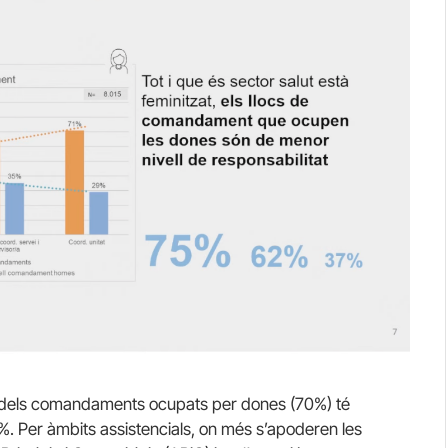
ria dels comandaments ocupats per dones (70%) té
. Per àmbits assistencials, on més s’apoderen les