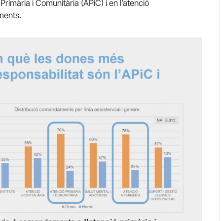
Primària i Comunitària (APiC) i en l’atenció
ments.