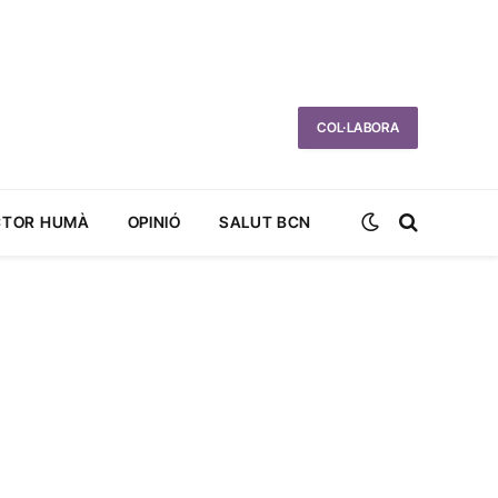
COL·LABORA
CTOR HUMÀ
OPINIÓ
SALUT BCN