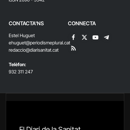
CONTACTA'NS
CONNECTA
Estel Huguet
Facebook
X
YouTube
Telegram
ehuguet
@periodismeplural.cat
(Twitter)
redaccio@diarisanitat.cat
RSS
Telèfon:
932 311 247