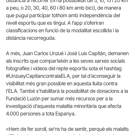
distància a recórrer (hi ha possibilitat de 5, 10, 15 i 20 km
a peu, o 20, 30, 40, 60 i 80 km amb bici), de manera
que pugui participar tothom amb independència del
nivell esportiu que es tingui. A l’app s’oferiran
classificacions en funció de la modalitat escollida i la
distància recorreguda.
A més, Juan Carlos Unzué i José Luis Capitán, demanen
als inscrits que comparteixin a les seves xarxes socials
fotografies i vídeos del repte esportiu sota el hashtag
#UnzueyCapitancontralaELA, per tal d’aconseguir la
visibilitat més gran possible en aquesta lluita contra
l’ELA. També s’habilitarà la possibilitat de donacions a la
Fundació Luzón per sumar més recursos per a la
investigació d’aquesta malaltia minoritària que afecta
4.000 persones a tota Espanya.
«Hem de fer soroll, se’ns ha de sentir, perquè els malalts