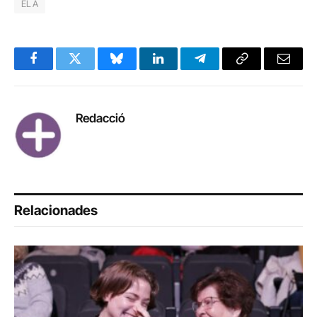
ELA
Facebook
Twitter
Bluesky
LinkedIn
Telegram
Copy
Email
Link
Redacció
Relacionades