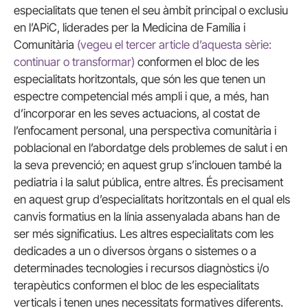
especialitats que tenen el seu àmbit principal o exclusiu
en l’APiC, liderades per la Medicina de Família i
Comunitària
(vegeu el tercer article d’aquesta sèrie:
continuar o transformar)
conformen el bloc de les
especialitats horitzontals, que són les que tenen un
espectre competencial més ampli i que, a més, han
d’incorporar en les seves actuacions, al costat de
l’enfocament personal, una perspectiva comunitària i
poblacional en l’abordatge dels problemes de salut i en
la seva prevenció; en aquest grup s’inclouen també la
pediatria i la salut pública, entre altres. És precisament
en aquest grup d’especialitats horitzontals en el qual els
canvis formatius en la línia assenyalada abans han de
ser més significatius. Les altres especialitats com les
dedicades a un o diversos òrgans o sistemes o a
determinades tecnologies i recursos diagnòstics i/o
terapèutics conformen el bloc de les especialitats
verticals i tenen unes necessitats formatives diferents.