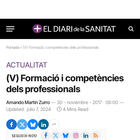
Portada
»
(V) Formació i competències dels professionals
ACTUALITAT
(V) Formació i competències
dels professionals
Amando Martín Zurro
30 - noviembre - 2017 · 06:00
Updated:
julio 7, 2024
4 Mins Read
Facebook
X
Bluesky
Instagram
LinkedIn
RSS
SEGUEIX-NOS!