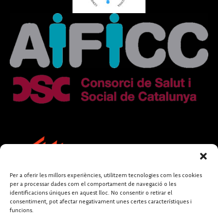
Per a oferir les millors experiències, utilitzem tecnologies com les cookies
per a processar dades com el comportament de navegació o les
identificacions úniques en aquest lloc. No consentir o retirar el
consentiment, pot afectar negativament unes certes característiques i
funcions.