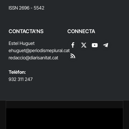
ISSN 2696 - 5542
CONTACTA'NS
CONNECTA
Estel Huguet
Facebook
X
YouTube
Telegram
ehuguet
@periodismeplural.cat
(Twitter)
redaccio@diarisanitat.cat
RSS
Telèfon:
932 311 247