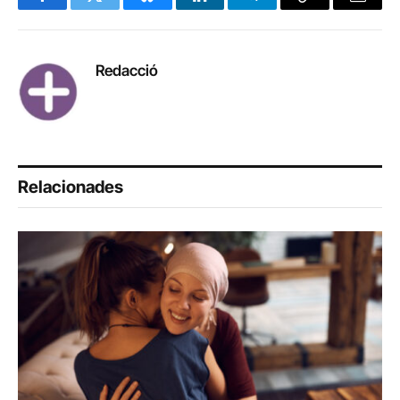
Facebook
Twitter
Bluesky
LinkedIn
Telegram
Copy
Email
Link
Redacció
Relacionades