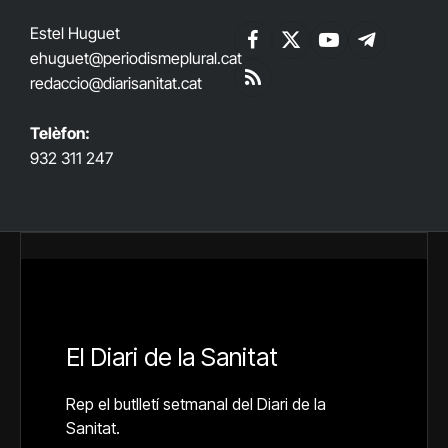
Estel Huguet
Facebook
X
YouTube
Telegram
ehuguet
@periodismeplural.cat
(Twitter)
redaccio@diarisanitat.cat
RSS
Telèfon:
932 311 247