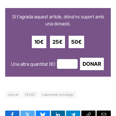
Si t'agrada aquest article, dóna'ns suport amb
una donació.
10€
25€
50€
DONAR
Una altra quantitat (€):
càncer
FECEC
voluntariat oncològic