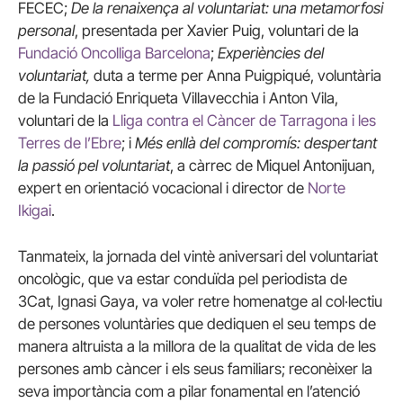
FECEC;
De la renaixença al voluntariat: una metamorfosi
personal
, presentada per Xavier Puig, voluntari de la
Fundació Oncolliga Barcelona
;
Experiències del
voluntariat,
duta a terme per Anna Puigpiqué, voluntària
de la Fundació Enriqueta Villavecchia i Anton Vila,
voluntari de la
Lliga contra el Càncer de Tarragona i les
Terres de l’Ebre
; i
Més enllà del compromís: despertant
la passió pel voluntariat
, a càrrec de Miquel Antonijuan,
expert en orientació vocacional i director de
Norte
Ikigai
.
Tanmateix, la jornada del vintè aniversari del voluntariat
oncològic, que va estar conduïda pel periodista de
3Cat, Ignasi Gaya, va voler retre homenatge al col·lectiu
de persones voluntàries que dediquen el seu temps de
manera altruista a la millora de la qualitat de vida de les
persones amb càncer i els seus familiars; reconèixer la
seva importància com a pilar fonamental en l’atenció