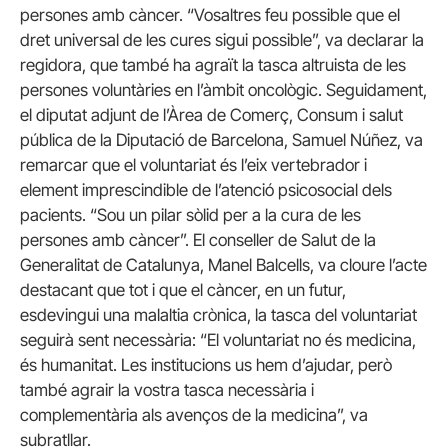
persones amb càncer. “Vosaltres feu possible que el
dret universal de les cures sigui possible”, va declarar la
regidora, que també ha agraït la tasca altruista de les
persones voluntàries en l’àmbit oncològic. Seguidament,
el diputat adjunt de l’Àrea de Comerç, Consum i salut
pública de la Diputació de Barcelona, Samuel Núñez, va
remarcar que el voluntariat és l’eix vertebrador i
element imprescindible de l’atenció psicosocial dels
pacients. “Sou un pilar sòlid per a la cura de les
persones amb càncer”. El conseller de Salut de la
Generalitat de Catalunya, Manel Balcells, va cloure l’acte
destacant que tot i que el càncer, en un futur,
esdevingui una malaltia crònica, la tasca del voluntariat
seguirà sent necessària: “El voluntariat no és medicina,
és humanitat. Les institucions us hem d’ajudar, però
també agrair la vostra tasca necessària i
complementària als avenços de la medicina”, va
subratllar.