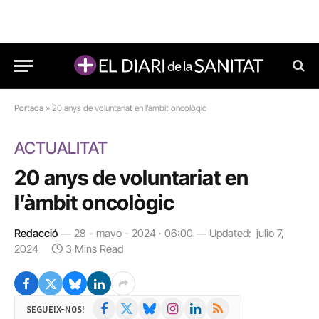
Portada
»
20 anys de voluntariat en l’àmbit oncològic
ACTUALITAT
20 anys de voluntariat en
l’àmbit oncològic
Redacció
28 - mayo - 2024 · 06:00
Updated:
julio 7,
2024
3 Mins Read
Facebook
X
Bluesky
Instagram
LinkedIn
RSS
SEGUEIX-NOS!