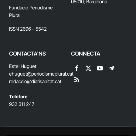
08010, Barcelona
Fundació Periodisme
Plural
ISSN 2696 - 5542
CONTACTA'NS
CONNECTA
Estel Huguet
Facebook
X
YouTube
Telegram
ehuguet
@periodismeplural.cat
(Twitter)
redaccio@diarisanitat.cat
RSS
Telèfon:
932 311 247