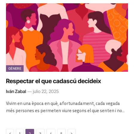
GÈNERE
Respectar el que cadascú decideix
Iván Zabal
julio 22, 2025
Vivim en una època en què, afortunadament, cada vegada
més persones es permeten viure segons el que senten i no…
Previous
Next
1
2
3
4
5