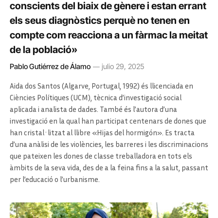
conscients del biaix de gènere i estan errant
els seus diagnòstics perquè no tenen en
compte com reacciona a un fàrmac la meitat
de la població»
Pablo Gutiérrez de Álamo
julio 29, 2025
Aida dos Santos (Algarve, Portugal, 1992) és llicenciada en
Ciències Polítiques (UCM), tècnica d’investigació social
aplicada i analista de dades. També és l’autora d’una
investigació en la qual han participat centenars de dones que
han cristal·litzat al llibre «Hijas del hormigón». Es tracta
d’una anàlisi de les violències, les barreres i les discriminacions
que pateixen les dones de classe treballadora en tots els
àmbits de la seva vida, des de a la feina fins a la salut, passant
per l’educació o l’urbanisme.