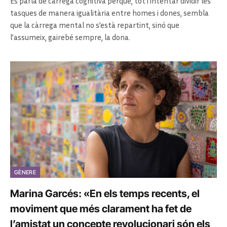
Es parla de càrrega cognitiva perquè, tot i intentar dividir les
tasques de manera igualitària entre homes i dones, sembla
que la càrrega mental no s’està repartint, sinó que
l’assumeix, gairebé sempre, la dona.
GÈNERE
Marina Garcés: «En els temps recents, el
moviment que més clarament ha fet de
l’amistat un concepte revolucionari són els