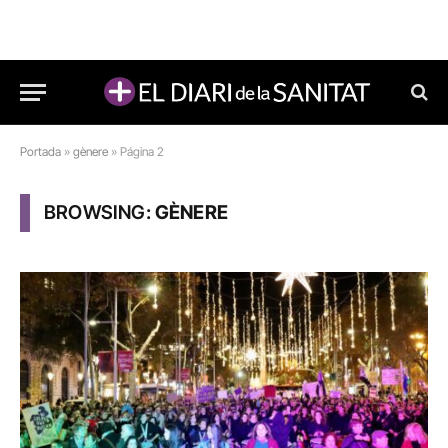
Portada
»
gènere
»
Página 2
BROWSING:
GÈNERE