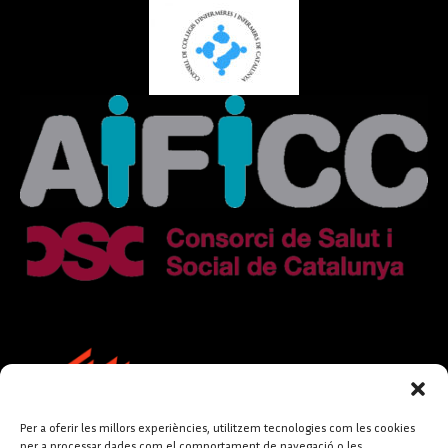
Per a oferir les millors experiències, utilitzem tecnologies com les cookies
per a processar dades com el comportament de navegació o les