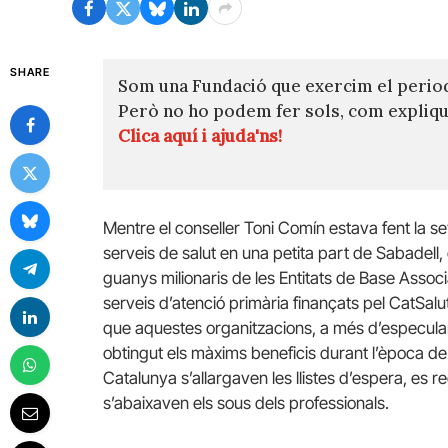
SHARE
Som una Fundació que exercim el perio
Però no ho podem fer sols, com expli
Clica aquí i ajuda'ns!
Mentre el conseller Toni Comín estava fent la se
serveis de salut en una petita part de Sabadell, 
guanys milionaris de les Entitats de Base Assoc
serveis d’atenció primària finançats pel CatSal
que aquestes organitzacions, a més d’especular
obtingut els màxims beneficis durant l’època de 
Catalunya s’allargaven les llistes d’espera, es redu
s’abaixaven els sous dels professionals.