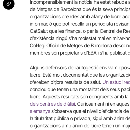
Incomprensiblement la notícia ha estat rebuda amb
de Metges de Barcelona que és la seva principa
organitzacions creades amb afany de lucre aco
informació que pot recollir un periodista revi
CatSalut que les finança, o per la Central de Re
d’existència ningú s’ha molestat mai en mirar-h
Col·legi Oficial de Metges de Barcelona desco
membres són propietaris d’EBA i s’ha publicat 
Alguns defensors de l’autogestió ens vam oposar
lucre. Està molt documentat que les organitzaci
ofereixen pitjors resultats de salut.
Un estudi rec
conclou que tenen una mortalitat dels seus paci
lucre. Aquests resultats són congruents amb la
dels centres de diàlisi
. Curiosament ni en aquest
alemanys
s’observa que el nivell d’eficiència de
la titularitat pública o privada, sigui amb ànim d
organitzacions amb ànim de lucre tenen un major