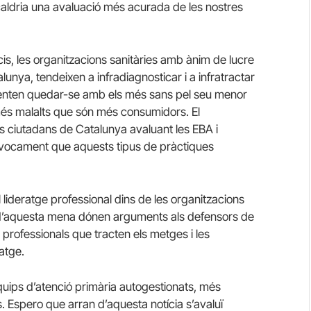
caldria una avaluació més acurada de les nostres
s, les organitzacions sanitàries amb ànim de lucre
unya, tendeixen a infradiagnosticar i a infratractar
Intenten quedar-se amb els més sans pel seu menor
s més malalts que són més consumidors. El
ls ciutadans de Catalunya avaluant les EBA i
uívocament que aquests tipus de pràctiques
lideratge professional dins de les organitzacions
s d’aquesta mena dónen arguments als defensors de
 professionals que tracten els metges i les
atge.
uips d’atenció primària autogestionats, més
s. Espero que arran d’aquesta notícia s’avaluï