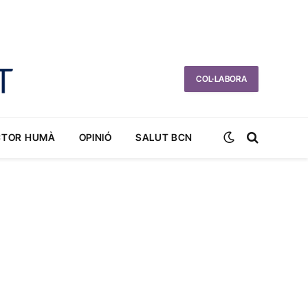
COL·LABORA
CTOR HUMÀ
OPINIÓ
SALUT BCN