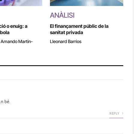
ANÀLISI
ió o enuig: a
El finançament públic de la
Èbola
sanitat privada
i Amando Martin-
Lleonard Barrios
an bé.
REPLY