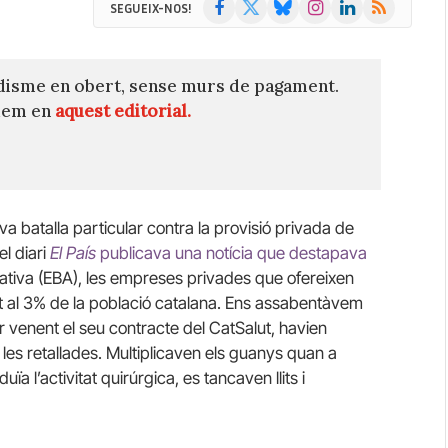
Facebook
X
Bluesky
Instagram
LinkedIn
RSS
SEGUEIX-NOS!
(Twitter)
disme en obert, sense murs de pagament.
quem en
aquest editorial.
va batalla particular contra la provisió privada de
el diari
El País
publicava una notícia que destapava
iativa (EBA), les empreses privades que ofereixen
ut al 3% de la població catalana. Ens assabentàvem
 venent el seu contracte del CatSalut, havien
les retallades. Multiplicaven els guanys quan a
ïa l’activitat quirúrgica, es tancaven llits i