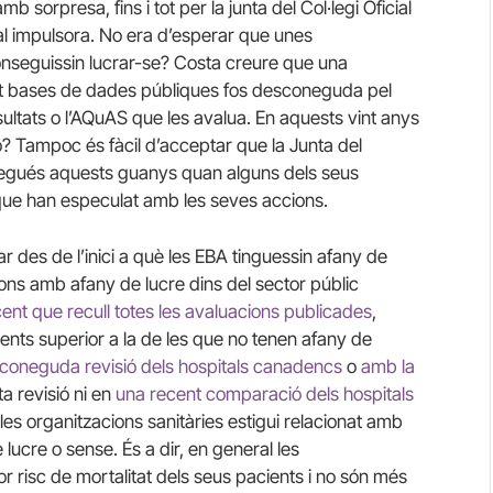
 sorpresa, fins i tot per la junta del Col·legi Oficial
l impulsora. No era d’esperar que unes
nseguissin lucrar-se? Costa creure que una
sant bases de dades públiques fos desconeguda pel
sultats o l’AQuAS que les avalua. En aquests vint anys
o? Tampoc és fàcil d’acceptar que la Junta del
negués aquests guanys quan alguns dels seus
que han especulat amb les seves accions.
 des de l’inici a què les EBA tinguessin afany de
ons amb afany de lucre dins del sector públic
ent que recull totes les avaluacions publicades
,
ents superior a la de les que no tenen afany de
coneguda revisió dels hospitals canadencs
o
amb la
a revisió ni en
una recent comparació dels hospitals
 les organitzacions sanitàries estigui relacionat amb
e lucre o sense. És a dir, en general les
 risc de mortalitat dels seus pacients i no són més