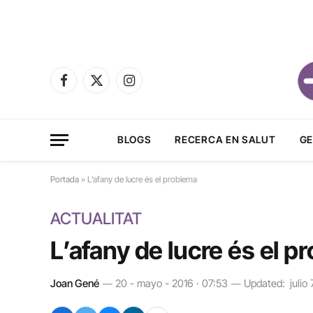
Facebook
X
Instagram
(Twitter)
BLOGS
RECERCA EN SALUT
GE
Portada
»
L’afany de lucre és el problema
ACTUALITAT
L’afany de lucre és el p
Joan Gené
20 - mayo - 2016 · 07:53
Updated:
julio