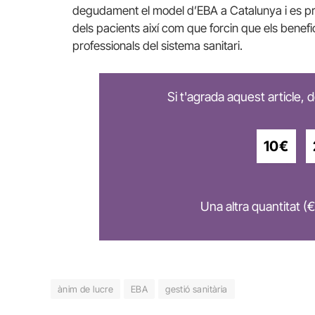
degudament el model d’EBA a Catalunya i es pro
dels pacients així com que forcin que els benefi
professionals del sistema sanitari.
Si t'agrada aquest article,
10€
Una altra quantitat (€
ànim de lucre
EBA
gestió sanitària