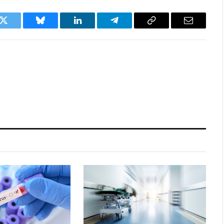
k
Twitter
Bluesky
LinkedIn
Telegram
Copy
Email
Link