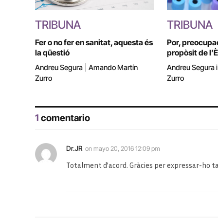
TRIBUNA
TRIBUNA
Fer o no fer en sanitat, aquesta és
Por, preocupac
la qüestió
propòsit de l’
Andreu Segura
|
Amando Martín
Andreu Segura 
Zurro
Zurro
1
comentario
Dr.JR
on
mayo 20, 2016 12:09 pm
Totalment d’acord. Gràcies per expressar-ho t