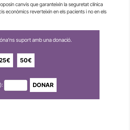
posin canvis que garanteixin la seguretat clínica
cis econòmics reverteixin en els pacients i no en els
 dóna'ns suport amb una donació.
25€
50€
DONAR
):