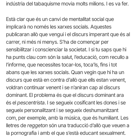
indústria del tabaquisme movia molts milions. I es va fer.
Està clar que és un canvi de mentalitat social que
implicarà no només les xarxes socials. Aquestes
publicaran allò que vengui i el discurs imperant que és al
carrer, ni més ni menys. S’ha de començar per
sensibilitzar i conscienciar la societat. I si tu saps que hi
ha punts clau com són la salut, l’educació, com recullo a
l’informe, que necessites tocar-los, toca’ls, fins i tot
abans que les xarxes socials. Quan vegin que hi ha un
discurs que està en contra d’allò que ells estan venent,
voldran continuar venent i se n’aniran cap al discurs
dominant. El problema és que el discurs dominant ara
és el
pescentrista
. I se segueix cosificant les dones i se
segueix personalitzant i se segueix deshumanitzant
com, per exemple, amb la música, que és humiliant. Les
lletres de
reggeton
són una traducció d’allò que veuen a
la pornografia i amb el que s’està educant sexualment.