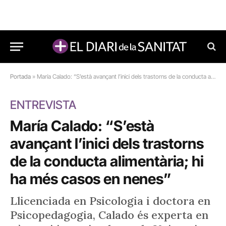
Portada
»
María Calado: “S’està avançant l’inici dels trastorns de la conducta alimentària; hi ha més casos en nenes”
ENTREVISTA
María Calado: “S’està
avançant l’inici dels trastorns
de la conducta alimentària; hi
ha més casos en nenes”
Llicenciada en Psicologia i doctora en
Psicopedagogia, Calado és experta en