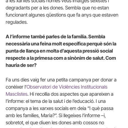
a les xarxes socials només veus imatges sexistes i
degradants per a les dones. Sembla que no estan
funcionant algunes qüestions que fa anys que estaven
regulades.
A l’informe també parles de la família. Sembla
necessària una feina molt específica perquè són la
punta de llança en molta d’aquesta pressió social
respecte a la primesa com a sinònim de salut. Com
hauria de ser?
Fa uns dies vaig fer una petita campanya per donar a
conèixer l’
Observatori de Violències Institucionals
Masclistes
. Hi recollia dos aspectes que apareixen a
l’informe: el tema de la salut i de l’educació. I una
companya a les xarxes socials em deia “I què passa
amb les famílies, Maria?”. Si llegeixes l’informe –i,
sobretot, el que diuen les dones amb cossos no