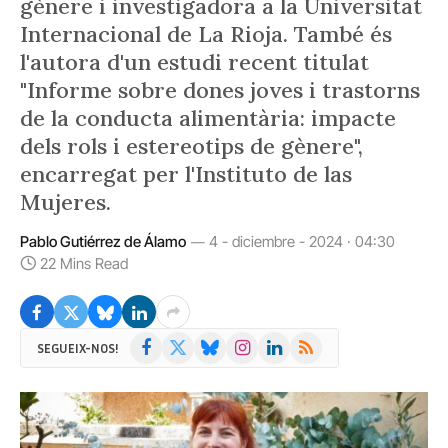
gènere i investigadora a la Universitat
Internacional de La Rioja. També és
l'autora d'un estudi recent titulat
"Informe sobre dones joves i trastorns
de la conducta alimentària: impacte
dels rols i estereotips de gènere",
encarregat per l'Instituto de las
Mujeres.
Pablo Gutiérrez de Álamo
4 - diciembre - 2024 · 04:30
22 Mins Read
Facebook
X
Bluesky
Instagram
LinkedIn
RSS
SEGUEIX-NOS!
(Twitter)