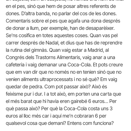
en el pes, sinó que hem de posar altres referents de
dones. D’altra banda, no parlar del cos de les dones.
Comentaris sobre el pes que agafa una dona després
de donar a llum, per exemple, han de desaparèixer.
Se’ns cosifica en totes aquestes coses. Quan vas pel
carrer després de Nadal, et dius que has de reprendre
la rutina del gimnàs. Quan vaig estar a Madrid, al
Congrés dels Trastorns Alimentaris, vaig anar a una
cafeteria i vaig demanar una Coca-Cola. Et pots creure
que em van dir que no només no en tenien sinó que no
venien aliments ultraprocessats i no sé què? Em vaig
quedar de pedra. Com pot passar això? Això és
feixisme pur i dur. I a tot això, em porten una carta que
el més barat que hi havia eren gairebé 6 euros… Per
què passa això? Per què la Coca-Cola costa uns 3
euros al lloc més car i aquí me’n cobraran 6 per
qualsevol cosa que demani? Entens com funciona?