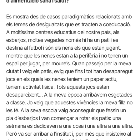
d’alimentació sana i salut?
Es mostra des de casos paradigmàtics relacionats amb
els temes de desigualtats que es tracten a coeducació.
A moltíssims centres educatius del nostre país, als
esbarjos, moltes vegades només hi ha un pati i es
destina al futbol i són els nens els que estan jugant,
mentre que les nenes estan a la perifèria i no tenen un
espai per jugar, per moure’s. Quan passejo per la meva
ciutat i veig els patis, evig que fins i tot han desaparegut
jocs en els quals les nenes teníem un paper actiu,
teníem activitat física. Tots aquests jocs estan
desapareixent… A la meva època arribàvem esgotades
a classe. Jo veig que aquestes vivències la meva filla no
les té. A la seva escola vaig aconseguir que fessin un
pla d’esbarjos i van començar a rotar els patis: una
setmana es dedicaven a una cosa i una altra a una altra.
Però va ser arribar a l’institut i, per més que insisteixo al