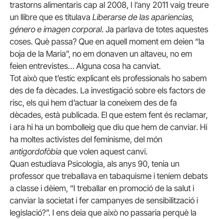
trastorns alimentaris cap al 2008, I l’any 2011 vaig treure
un llibre que es titulava
Liberarse de las apariencias,
género e imagen corporal
. Ja parlava de totes aquestes
coses. Què passa? Que en aquell moment em deien “la
boja de la Maria”, no em donaven un altaveu, no em
feien entrevistes… Alguna cosa ha canviat.
Tot això que t’estic explicant els professionals ho sabem
des de fa dècades. La investigació sobre els factors de
risc, els qui hem d’actuar la coneixem des de fa
dècades, està publicada. El que estem fent és reclamar,
i ara hi ha un bombolleig que diu que hem de canviar. Hi
ha moltes activistes del feminisme, del món
antigordofòbia
que volen aquest canvi.
Quan estudiava Psicologia, als anys 90, tenia un
professor que treballava en tabaquisme i teníem debats
a classe i dèiem, “I treballar en promoció de la salut i
canviar la societat i fer campanyes de sensibilització i
legislació?”. I ens deia que això no passaria perquè la