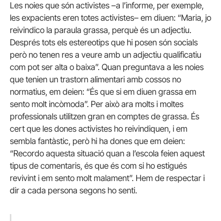
Les noies que són activistes –a l’informe, per exemple,
les expacients eren totes activistes– em diuen: “Maria, jo
reivindico la paraula grassa, perquè és un adjectiu.
Després tots els estereotips que hi posen són socials
però no tenen res a veure amb un adjectiu qualificatiu
com pot ser alta o baixa”. Quan preguntava a les noies
que tenien un trastorn alimentari amb cossos no
normatius, em deien: “És que si em diuen grassa em
sento molt incòmoda”. Per això ara molts i moltes
professionals utilitzen gran en comptes de grassa. És
cert que les dones activistes ho reivindiquen, i em
sembla fantàstic, però hi ha dones que em deien:
“Recordo aquesta situació quan a l’escola feien aquest
tipus de comentaris, és que és com si ho estigués
revivint i em sento molt malament”. Hem de respectar i
dir a cada persona segons ho senti.