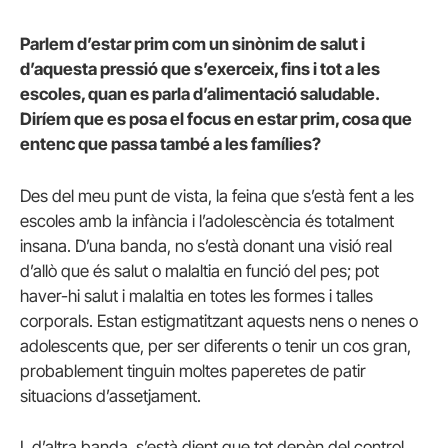
Parlem d’estar prim com un sinònim de salut i
d’aquesta pressió que s’exerceix, fins i tot a les
escoles, quan es parla d’alimentació saludable.
Diríem que es posa el focus en estar prim, cosa que
entenc que passa també a les famílies?
Des del meu punt de vista, la feina que s’està fent a les
escoles amb la infància i l’adolescència és totalment
insana. D’una banda, no s’està donant una visió real
d’allò que és salut o malaltia en funció del pes; pot
haver-hi salut i malaltia en totes les formes i talles
corporals. Estan estigmatitzant aquests nens o nenes o
adolescents que, per ser diferents o tenir un cos gran,
probablement tinguin moltes paperetes de patir
situacions d’assetjament.
I, d’altra banda, s’està dient que tot depèn del control,