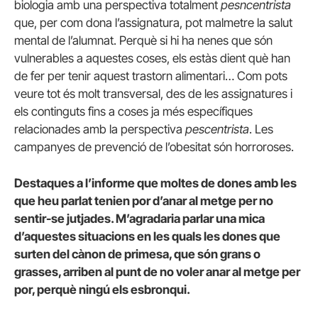
biologia amb una perspectiva totalment
pesncentrista
que, per com dona l’assignatura, pot malmetre la salut
mental de l’alumnat. Perquè si hi ha nenes que són
vulnerables a aquestes coses, els estàs dient què han
de fer per tenir aquest trastorn alimentari… Com pots
veure tot és molt transversal, des de les assignatures i
els continguts fins a coses ja més específiques
relacionades amb la perspectiva
pescentrista
. Les
campanyes de prevenció de l’obesitat són horroroses.
Destaques a l’informe que moltes de dones amb les
que heu parlat tenien por d’anar al metge per no
sentir-se jutjades. M’agradaria parlar una mica
d’aquestes situacions en les quals les dones que
surten del cànon de primesa, que són grans o
grasses, arriben al punt de no voler anar al metge per
por, perquè ningú els esbronqui.