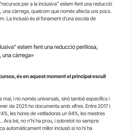
recursos per a la inclusiva” estem fent una reducció
egit, una càrrega, quelcom que només afecta uns pocs.
em. La inclusió és el fonament d’una escola de
lusiva” estem fent una reducció perillosa,
t, una càrrega»
cursos, és en aquest moment el principal escull
ue mai, i no només universals, sinó també específics i
gener de 2025 ho documenta amb xifres. Entre 2017 i
24%, les hores de vetlladores un 94%, les mestres
%… Ara bé, no n’hi ha prou, i sobretot no sempre
ca automàticament millor inclusió si no hi ha