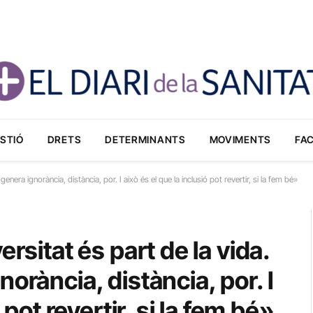
STIÓ
DRETS
DETERMINANTS
MOVIMENTS
FA
enera ignorància, distància, por. I això és el que la inclusió pot revertir, si la fem bé»
rsitat és part de la vida.
orància, distància, por. I
 pot revertir, si la fem bé»