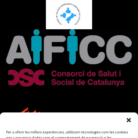
Per a oferir les millors experiències, utilitzem tecnologies com les cookies
per a processar dades com el comportament de navegació o les