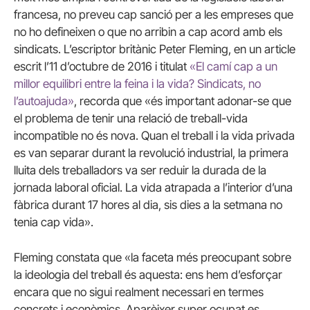
francesa, no preveu cap sanció per a les empreses que
no ho defineixen o que no arribin a cap acord amb els
sindicats. L’escriptor britànic Peter Fleming, en un article
escrit l’11 d’octubre de 2016 i titulat
«El camí cap a un
millor equilibri entre la feina i la vida? Sindicats, no
l’autoajuda»
, recorda que «
és important adonar-se que
el problema de tenir una relació de treball-vida
incompatible no és nova.
Quan el treball i la vida privada
es van separar durant la revolució industrial, la primera
lluita dels treballadors va ser reduir la durada de la
jornada laboral oficial.
La vida atrapada a l’interior d’una
fàbrica durant 17 hores al dia, sis dies a la setmana no
tenia cap vida».
Fleming constata que «
la faceta més preocupant sobre
la ideologia del treball és aquesta: ens hem d’esforçar
encara que no sigui realment necessari en termes
concrets i econòmics.
Aparèixer super ocupat es