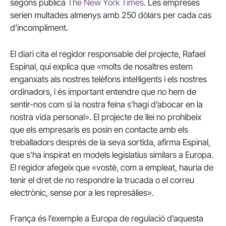
segons publica
The New York Times
.
Les empreses
serien multades almenys amb 250 dòlars per cada cas
d’incompliment.
E
l diari cita el regidor responsable del projecte, Rafael
Espinal, qui explica que «m
olts de nosaltres estem
enganxats als nostres telèfons intel·ligents i els nostres
ordinadors, i és important entendre que no hem de
sentir-nos com si la nostra feina s’hagi d’abocar en la
nostra vida personal».
El projecte de llei no prohibeix
que els empresaris es posin en contacte amb els
treballadors després de la seva sortida, afirma Espinal,
que s’ha inspirat en models legislatius similars a Europa.
El regidor afegeix que «
vostè, com a empleat, hauria de
tenir el dret de no respondre la trucada o el correu
electrònic, sense por a les represàlies».
França és l’exemple a Europa de regulació d’aquesta