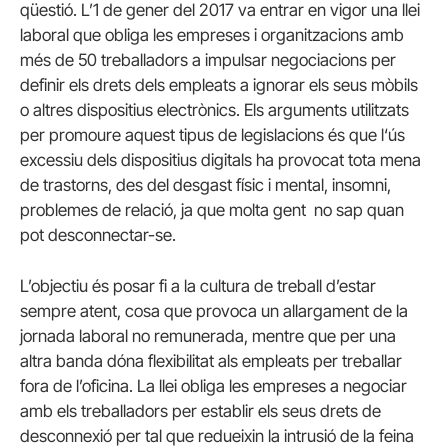
qüestió.
L’1 de gener del 2017 va entrar en vigor una llei
laboral que obliga les empreses i organitzacions amb
més de 50 treballadors a impulsar negociacions per
definir els drets dels empleats a ignorar els seus mòbils
o altres dispositius electrònics. Els arguments utilitzats
per promoure aquest tipus de legislacions és que l
‘ús
excessiu dels dispositius digitals ha provocat tota mena
de trastorns, des del desgast físic i mental, insomni,
problemes de relació, ja que molta gent no sap quan
pot desconnectar-se.
L’objectiu és posar fi a la cultura de treball d’estar
sempre atent, cosa que provoca un allargament de la
jornada laboral no remunerada, mentre que per una
altra banda dóna flexibilitat als empleats per treballar
fora de l’oficina.
La llei
obliga
les empreses a negociar
amb els treballadors per establir els seus drets de
desconnexió per tal que redueixin la intrusió de la feina