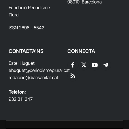
08010, Barcelona
Fundació Periodisme
Plural
ISSN 2696 - 5542
CONTACTA'NS
CONNECTA
Estel Huguet
Facebook
X
YouTube
Telegram
ehuguet
@periodismeplural.cat
(Twitter)
redaccio@diarisanitat.cat
RSS
Telèfon:
932 311 247