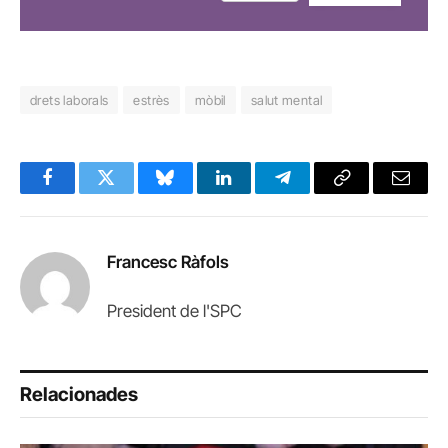
drets laborals
estrès
mòbil
salut mental
Facebook
Twitter
Bluesky
LinkedIn
Telegram
Copy
Email
Link
Francesc Ràfols
President de l'SPC
Relacionades