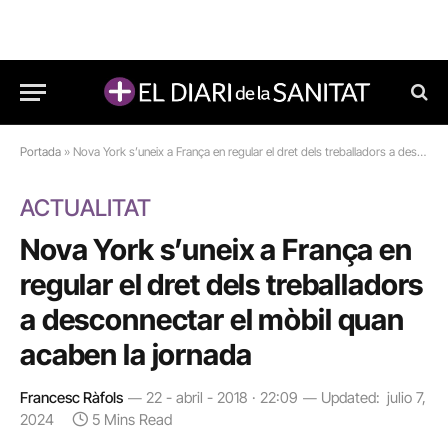
Portada
»
Nova York s’uneix a França en regular el dret dels treballadors a desconnectar el mòbil quan acaben la jornada
ACTUALITAT
Nova York s’uneix a França en
regular el dret dels treballadors
a desconnectar el mòbil quan
acaben la jornada
Francesc Ràfols
22 - abril - 2018 · 22:09
Updated:
julio 7,
2024
5 Mins Read