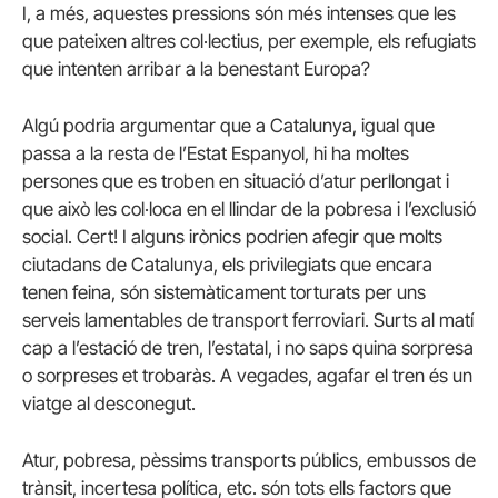
I, a més, aquestes pressions són més intenses que les
que pateixen altres col·lectius, per exemple, els refugiats
que intenten arribar a la benestant Europa?
Algú podria argumentar que a Catalunya, igual que
passa a la resta de l’Estat Espanyol, hi ha moltes
persones que es troben en situació d’atur perllongat i
que això les col·loca en el llindar de la pobresa i l’exclusió
social. Cert! I alguns irònics podrien afegir que molts
ciutadans de Catalunya, els privilegiats que encara
tenen feina, són sistemàticament torturats per uns
serveis lamentables de transport ferroviari. Surts al matí
cap a l’estació de tren, l’estatal, i no saps quina sorpresa
o sorpreses et trobaràs. A vegades, agafar el tren és un
viatge al desconegut.
Atur, pobresa, pèssims transports públics, embussos de
trànsit, incertesa política, etc. són tots ells factors que