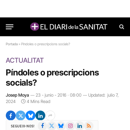
Portada
»
Píndoles o prescripcions socials?
ACTUALITAT
Píndoles o prescripcions
socials?
Josep Moya
23 - junio - 2016 · 08:00
Updated:
julio 7,
2024
4 Mins Read
Facebook
X
Bluesky
Instagram
LinkedIn
RSS
SEGUEIX-NOS!