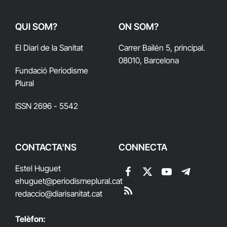
QUI SOM?
ON SOM?
El Diari de la Sanitat
Carrer Bailén 5, principal.
08010, Barcelona
Fundació Periodisme
Plural
ISSN 2696 - 5542
CONTACTA'NS
CONNECTA
Estel Huguet
Facebook
X
YouTube
Telegram
ehuguet
@periodismeplural.cat
(Twitter)
redaccio@diarisanitat.cat
RSS
Telèfon: