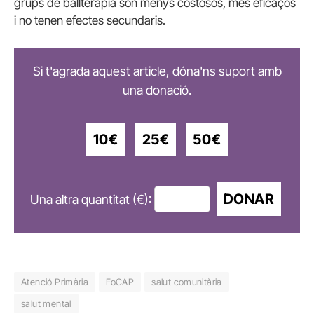
grups de ballteràpia són menys costosos, més eficaços
i no tenen efectes secundaris.
Si t'agrada aquest article, dóna'ns suport amb
una donació.
10€
25€
50€
DONAR
Una altra quantitat (€):
Atenció Primària
FoCAP
salut comunitària
salut mental