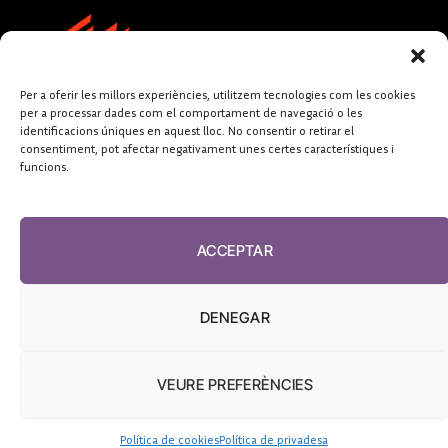
Per a oferir les millors experiències, utilitzem tecnologies com les cookies
per a processar dades com el comportament de navegació o les
identificacions úniques en aquest lloc. No consentir o retirar el
consentiment, pot afectar negativament unes certes característiques i
funcions.
FUNDACIÓ
PERIODISME
ACCEPTAR
PLURAL
DENEGAR
VEURE PREFERÈNCIES
El Diari de la Sanitat, 2026
Política de cookies
Política de privadesa