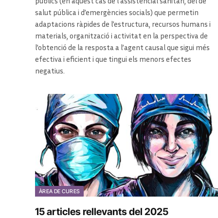
públics (en aquest cas de l’assistencial sanitari, del de
salut pública i d’emergències socials) que permetin
adaptacions ràpides de l’estructura, recursos humans i
materials, organització i activitat en la perspectiva de
l’obtenció de la resposta a l’agent causal que sigui més
efectiva i eficient i que tingui els menors efectes
negatius.
ÀREA DE CURES
15 articles rellevants del 2025