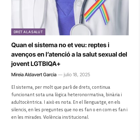
DRET A LA SALUT
Quan el sistema no et veu: reptes i
avenços en l’atenció a la salut sexual del
jovent LGTBIQA+
Mireia Aldavert Garcia
julio 18, 2025
El sistema, per molt que parli de drets, continua
funcionant sota una lògica heteronormativa, binària i
adultocèntrica. I això es nota. En el llenguatge, en els
silencis, en les preguntes que no es fan o en com es fan i
en les mirades. Violència institucional.