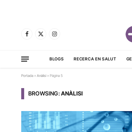
Facebook
X
Instagram
(Twitter)
BLOGS
RECERCA EN SALUT
GE
Portada
»
Anàlisi
»
Página 5
BROWSING:
ANÀLISI