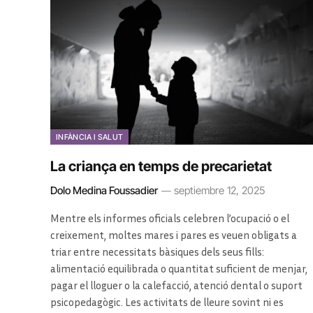
INFÀNCIA I SALUT
La criança en temps de precarietat
Dolo Medina Foussadier
septiembre 12, 2025
Mentre els informes oficials celebren l’ocupació o el
creixement, moltes mares i pares es veuen obligats a
triar entre necessitats bàsiques dels seus fills:
alimentació equilibrada o quantitat suficient de menjar,
pagar el lloguer o la calefacció, atenció dental o suport
psicopedagògic. Les activitats de lleure sovint ni es