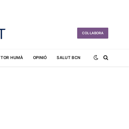
COL·LABORA
CTOR HUMÀ
OPINIÓ
SALUT BCN