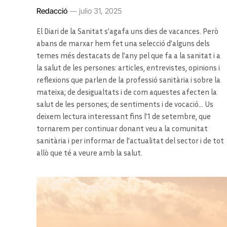
Redacció
julio 31, 2025
El Diari de la Sanitat s’agafa uns dies de vacances. Però
abans de marxar hem fet una selecció d’alguns dels
temes més destacats de l’any pel que fa a la sanitat i a
la salut de les persones: articles, entrevistes, opinions i
reflexions que parlen de la professió sanitària i sobre la
mateixa; de desigualtats i de com aquestes afecten la
salut de les persones; de sentiments i de vocació… Us
deixem lectura interessant fins l’1 de setembre, que
tornarem per continuar donant veu a la comunitat
sanitària i per informar de l’actualitat del sector i de tot
allò que té a veure amb la salut.