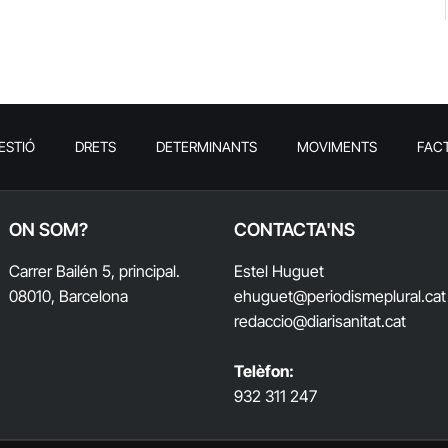
t
ESTIÓ
DRETS
DETERMINANTS
MOVIMENTS
FAC
ON SOM?
CONTACTA'NS
Carrer Bailén 5, principal.
Estel Huguet
08010, Barcelona
ehuguet
@periodismeplural.cat
redaccio@diarisanitat.cat
Telèfon:
932 311 247