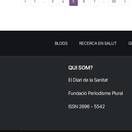
Previous
Nex
…
…
1
3
4
5
6
7
36
BLOGS
RECERCA EN SALUT
G
QUI SOM?
El Diari de la Sanitat
Fundació Periodisme Plural
ISSN 2696 - 5542