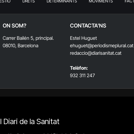
ESTIÓ
DRETS
DETERMINANTS
MOVIMENTS
FAC
ON SOM?
CONTACTA'NS
Carrer Bailén 5, principal.
Estel Huguet
08010, Barcelona
ehuguet
@periodismeplural.cat
redaccio@diarisanitat.cat
Telèfon:
932 311 247