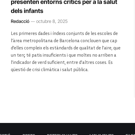
presenten entorns crítics per a la salut
dels infants
Redacció
octubre 8, 2025
Les primeres dades i índexs conjunts de les escoles de
l’àrea metropolitana de Barcelona conclouen que cap
d’elles compleix els estàndards de qualitat de l’aire, que
un terç té patis insuficients i que moltes no arriben a
l’indicador de verd suficient, entre d’altres coses. Es
qüestió de crisi climàtica i salut pública.