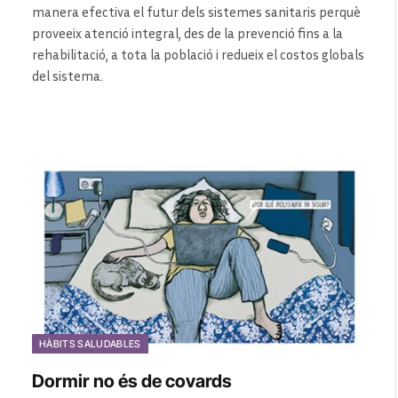
manera efectiva el futur dels sistemes sanitaris perquè
proveeix atenció integral, des de la prevenció fins a la
rehabilitació, a tota la població i redueix el costos globals
del sistema.
HÀBITS SALUDABLES
Dormir no és de covards