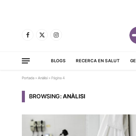
Facebook
X
Instagram
(Twitter)
BLOGS
RECERCA EN SALUT
GE
Portada
»
Anàlisi
»
Página 4
BROWSING:
ANÀLISI