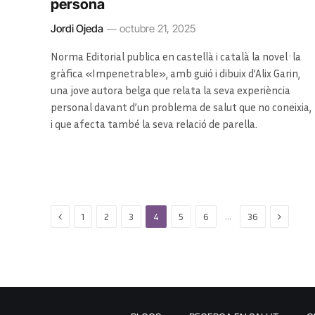
persona
Jordi Ojeda
octubre 21, 2025
Norma Editorial publica en castellà i català la novel·la
gràfica «Impenetrable», amb guió i dibuix d’Alix Garin,
una jove autora belga que relata la seva experiència
personal davant d’un problema de salut que no coneixia,
i que afecta també la seva relació de parella.
Previous
Next
…
1
2
3
4
5
6
36