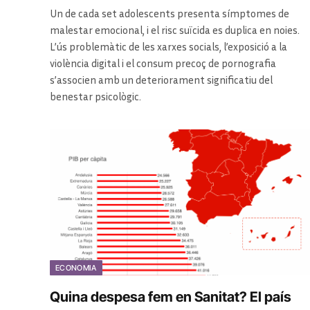
Un de cada set adolescents presenta símptomes de
malestar emocional, i el risc suïcida es duplica en noies.
L’ús problemàtic de les xarxes socials, l’exposició a la
violència digital i el consum precoç de pornografia
s’associen amb un deteriorament significatiu del
benestar psicològic.
ECONOMIA
Quina despesa fem en Sanitat? El país