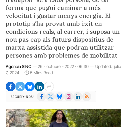
forma que pugui caminar a més
velocitat i gastar menys energia. El
prototip s'ha provat amb èxit en
condicions reals, al carrer, i suposa un
nou pas cap als futurs dispositius de
marxa assistida que podran utilitzar
persones amb problemes de mobilitat
Agència SINC
26 - octubre - 2022 · 06:30
Updated:
julio
7, 2024
5 Mins Read
Facebook
X
Bluesky
Instagram
LinkedIn
RSS
SEGUEIX-NOS!
(Twitter)