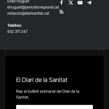
Estel Huguet
Facebook
X
YouTube
Telegram
ehuguet
@periodismeplural.cat
(Twitter)
redaccio@diarisanitat.cat
RSS
Telèfon:
932 311 247