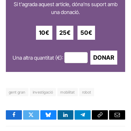
Si t'agrada aquest article, dóna'ns suport amb
una donació.
10€
25€
50€
DONAR
Una altra quantitat (€):
gent gran
investigació
mobilitat
robot
Facebook
Twitter
Bluesky
LinkedIn
Telegram
Copy
Email
Link