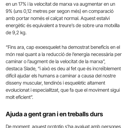
en un 17% i la velocitat de marxa va augmentar en un
9% (uns 0,12 metres per segon més) en comparació
amb portar només el calçat normal. Aquest estalvi
energètic és equivalent a treure’s de sobre una motxilla
de 9,2 kg.
“Fins ara, cap exoesquelet ha demostrat beneficis en el
món real quant a la reducció de l’energia necessària per
caminar o l’augment de la velocitat de la marxa”,
destaca Slade, “i això es deu al fet que és increïblement
difícil ajudar els humans a caminar a causa del nostre
disseny muscular, tendinós i esquelètic altament
evolucionat i especialitzat, que fa que el moviment sigui
molt eficient”.
Ajuda a gent gran i en treballs durs
De moment, aquest prototip s’ha avaluat amb persones