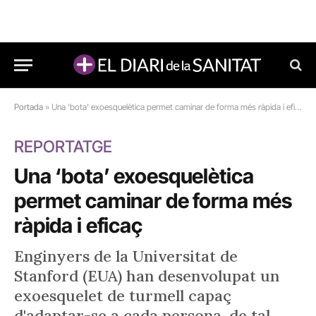
Portada
»
Una ‘bota’ exoesquelètica permet caminar de forma més ràpida i eficaç
REPORTATGE
Una ‘bota’ exoesquelètica
permet caminar de forma més
ràpida i eficaç
Enginyers de la Universitat de
Stanford (EUA) han desenvolupat un
exoesquelet de turmell capaç
d'adaptar-se a cada persona, de tal