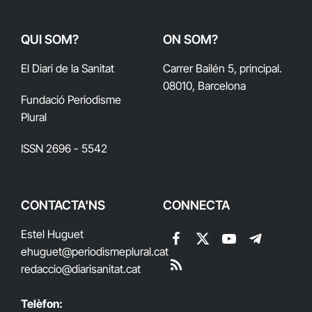
QUI SOM?
ON SOM?
El Diari de la Sanitat
Carrer Bailén 5, principal.
08010, Barcelona
Fundació Periodisme
Plural
ISSN 2696 - 5542
CONTACTA'NS
CONNECTA
Estel Huguet
Facebook
X
YouTube
Telegram
ehuguet
@periodismeplural.cat
(Twitter)
redaccio@diarisanitat.cat
RSS
Telèfon: