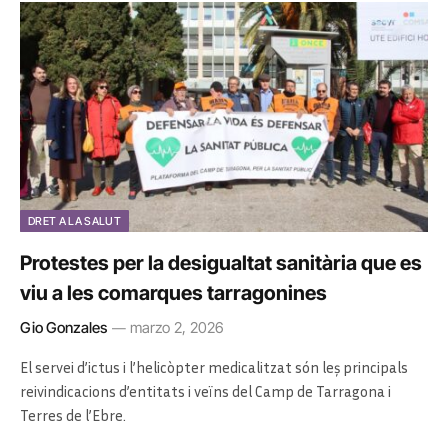
DRET A LA SALUT
Protestes per la desigualtat sanitària que es
viu a les comarques tarragonines
Gio Gonzales
marzo 2, 2026
El servei d’ictus i l’helicòpter medicalitzat són leș principals
reivindicacions d’entitats i veïns del Camp de Tarragona i
Terres de l’Ebre.