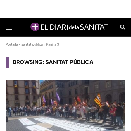
Portada
»
sanitat pública
»
Página 3
BROWSING:
SANITAT PÚBLICA