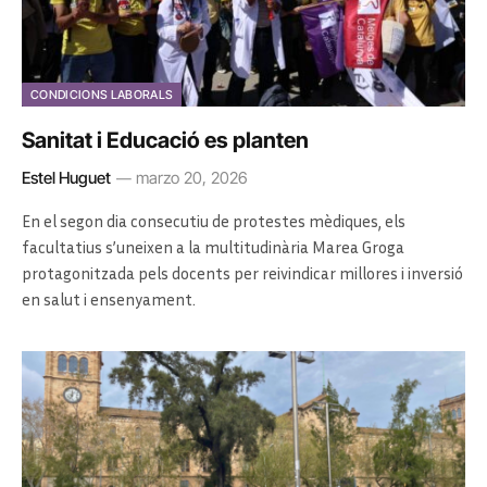
CONDICIONS LABORALS
Sanitat i Educació es planten
Estel Huguet
marzo 20, 2026
En el segon dia consecutiu de protestes mèdiques, els
facultatius s’uneixen a la multitudinària Marea Groga
protagonitzada pels docents per reivindicar millores i inversió
en salut i ensenyament.