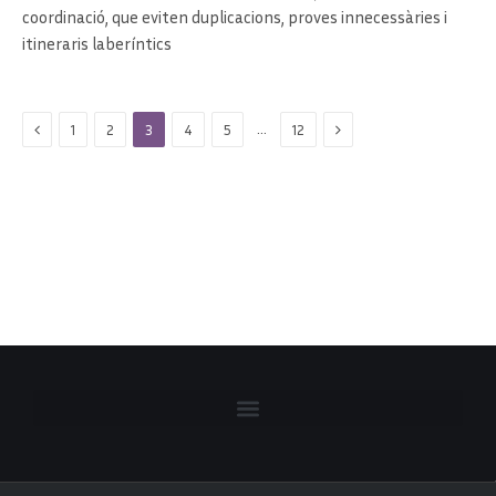
coordinació, que eviten duplicacions, proves innecessàries i
itineraris laberíntics
Previous
Next
…
1
2
3
4
5
12