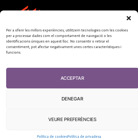
Per a oferir les millors experiències, utilitzem tecnologies com les cookies
per a processar dades com el comportament de navegació o les
identificacions úniques en aquest lloc. No consentir o retirar el
consentiment, pot afectar negativament unes certes característiques i
funcions.
FUNDACIÓ
PERIODISME
ACCEPTAR
PLURAL
DENEGAR
VEURE PREFERÈNCIES
El Diari de la Sanitat, 2026
Política de cookies
Política de privadesa