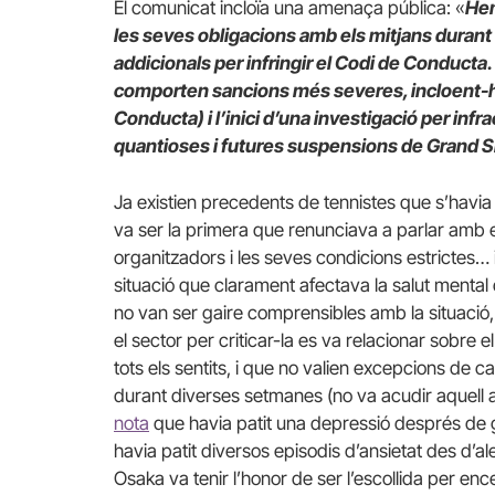
El comunicat incloïa una amenaça pública: «
Hem
les seves obligacions amb els mitjans durant
addicionals per infringir el Codi de Conducta.
comporten sancions més severes, incloent-hi l’
Conducta) i l’inici d’una investigació per in
quantioses i futures suspensions de Grand 
Ja existien precedents de tennistes que s’havi
va ser la primera que renunciava a parlar amb el
organitzadors i les seves condicions estrictes… i
situació que clarament afectava la salut mental
no van ser gaire comprensibles amb la situació,
el sector per criticar-la es va relacionar sobre e
tots els sentits, i que no valien excepcions de
durant diverses setmanes (no va acudir aquell 
nota
que havia patit una depressió després de 
havia patit diversos episodis d’ansietat des d’a
Osaka va tenir l’honor de ser l’escollida per e