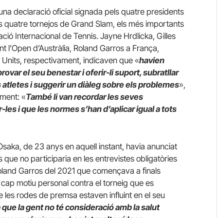
na declaració oficial signada pels quatre presidents
ls quatre tornejos de Grand Slam, els més importants
ració Internacional de Tennis. Jayne Hrdlicka, Gilles
nt l’Open d’Austràlia, Roland Garros a França,
 Units, respectivament, indicaven que «
havien
ar el seu benestar i oferir-li suport, subratllar
atletes i suggerir un diàleg sobre els problemes
»,
alment: «
També li van recordar les seves
les i que les normes s’han d’aplicar igual a tots
saka, de 23 anys en aquell instant, havia anunciat
 que no participaria en les entrevistes obligatòries
oland Garros del 2021 que començava a finals
 cap motiu personal contra el torneig que es
 les rodes de premsa estaven influint en el seu
que la gent no té consideració amb la salut