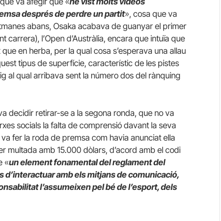
 que va afegir que «
he vist molts vídeos
remsa després de perdre un partit
», cosa que va
 setmanes abans, Osaka acabava de guanyar el primer
nt carrera), l’Open d’Austràlia, encara que intuïa que
ix que en herba, per la qual cosa s’esperava una allau
st tipus de superfície, característic de les pistes
g al qual arribava sent la número dos del rànquing
a decidir retirar-se a la segona ronda, que no va
rxes socials la falta de comprensió davant la seva
o va fer la roda de premsa com havia anunciat ella
 va ser multada amb 15.000 dòlars, d’acord amb el codi
e «
un element fonamental del reglament del
rs d’interactuar amb els mitjans de comunicació,
sabilitat l’assumeixen pel bé de l’esport, dels