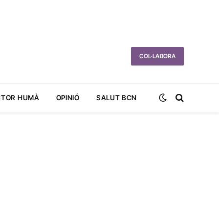
COL·LABORA
CTOR HUMÀ
OPINIÓ
SALUT BCN