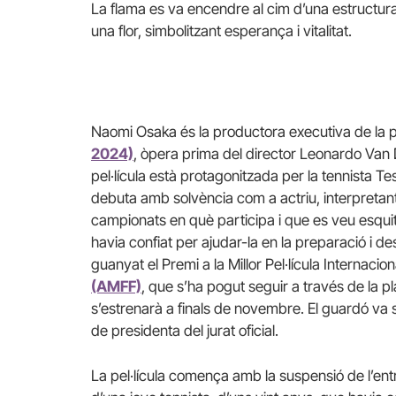
La flama es va encendre al cim d’una estructura
una flor, simbolitzant esperança i vitalitat.
Naomi Osaka és la productora executiva de la p
2024)
, òpera prima del director Leonardo Van 
pel·lícula està protagonitzada per la tennista 
debuta amb solvència com a actriu, interpretant
campionats en què participa i que es veu esqui
havia confiat per ajudar-la en la preparació i d
guanyat el Premi a la Millor Pel·lícula Internaciona
(AMFF)
, que s’ha pogut seguir a través de la 
s’estrenarà a finals de novembre. El guardó va s
de presidenta del jurat oficial.
La pel·lícula comença amb la suspensió de l’entr