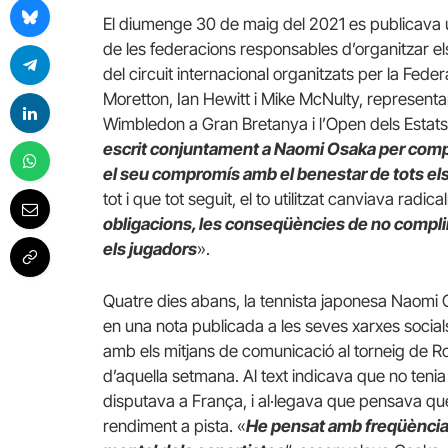
El diumenge 30 de maig del 2021 es publicava u
de les federacions responsables d’organitzar e
del circuit internacional organitzats per la Fede
Moretton, Ian Hewitt i Mike McNulty, representa
Wimbledon a Gran Bretanya i l’Open dels Estats
escrit conjuntament a Naomi Osaka per comprov
el seu compromís amb el benestar de tots els 
tot i que tot seguit, el to utilitzat canviava radic
obligacions, les conseqüències de no complir-
els jugadors
».
Quatre dies abans, la tennista japonesa Naomi O
en una nota publicada a les seves xarxes socials
amb els mitjans de comunicació al torneig de R
d’aquella setmana. Al text indicava que no tenia
disputava a França, i al·legava que pensava que
rendiment a pista. «
He pensat amb freqüència 