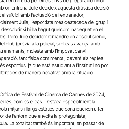
stat entrenada per ell els anys de preparació i inici
lub on entrena Julie decideix aquesta dràstica decisió
l suïcidi amb l’actuació de l’entrenador, i
cialment Julie, l’esportista més destacada del grup i
 descobrir si hi ha hagut quelcom inadequat en el
s. Però Julie decideix romandre en absolut silenci,
el club (prèvia a la policial, si el cas avança amb
 entrenaments, molesta amb l’imposat canvi
paració, tant física com mental, davant els reptes
 esportius, ja que està estudiant a l’institut i no pot
alterades de manera negativa amb la situació
a Crítica del Festival de Cinema de Cannes de 2024,
ícules, com és el cas. Destaca especialment la
nols mitjans i llargs estàtics que contribueixen a fer
r de l’entorn que envolta la protagonista,
cula. La tonalitat també és important, en passar de