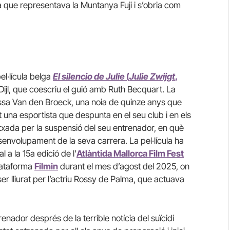
 que representava la Muntanya Fuji i s’obria com
el·lícula belga
El silencio de Julie
(
Julie Zwijgt
,
Dijl, que coescriu el guió amb Ruth Becquart. La
Tessa Van den Broeck, una noia de quinze anys que
 una esportista que despunta en el seu club i en els
txada per la suspensió del seu entrenador, en què
esenvolupament de la seva carrera. La pel·lícula ha
l a la 15a edició de l’
Atlàntida Mallorca Film Fest
plataforma
Filmin
durant el mes d’agost del 2025, on
er lliurat per l’actriu Rossy de Palma, que actuava
enador després de la terrible notícia del suïcidi