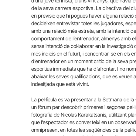
d’una jove tennista, d’uns vint anys, que havia e
de la seva carrera esportiva. La directiva del c
en previsió que hi pogués haver alguna relació de
decideixen entrevistar totes les jugadores, espe
amb una relació més estreta, amb la intenció de
comportament de l’entrenador, almenys amb elle
sense intenció de col·laborar en la investigació d
més indicis en el futur), i concentrar-se en els
d’entrenador en un moment crític de la seva pre
esportius immediats que ha d’afrontar. I no només
abaixar les seves qualificacions, que es veuen 
indesitjada que està vivint.
La pel·lícula es va presentar a la Setmana de l
un fòrum per descobrir primeres i segones pel·l
fotografia de Nicolas Karakatsanis, utilitzant plà
que l’espectador es converteixi en un observado
omnipresent en totes les seqüències de la pel·lí