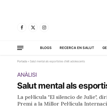
Facebook
X
Instagram
(Twitter)
BLOGS
RECERCA EN SALUT
GE
Portada
»
Salut mental als esportistes d’elit adolescents
ANÀLISI
Salut mental als esporti
La pel·lícula "El silencio de Julie", 
Premi a la Millor Pel·lícula Internaci