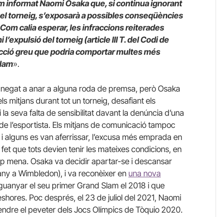
 informat Naomi Osaka que, si continua ignorant
 el torneig, s’exposarà a possibles conseqüències
 Com calia esperar, les infraccions reiterades
expulsió del torneig (article III T. del Codi de
fracció greu que podria comportar multes més
Slam
».
a negat a anar a alguna roda de premsa, però Osaka
s mitjans durant tot un torneig, desafiant els
 la seva falta de sensibilitat davant la denúncia d’una
 de l’esportista. Els mitjans de comunicació tampoc
 i alguns es van aferrissar, l’excusa més emprada en
l fet que tots devien tenir les mateixes condicions, en
 cap mena. Osaka va decidir apartar-se i descansar
any a Wimbledon), i va reconèixer en
una nova
guanyar el seu primer Grand Slam el 2018 i que
leshores. Poc després, el 23 de juliol del 2021, Naomi
ncendre el peveter dels Jocs Olímpics de Tòquio 2020.