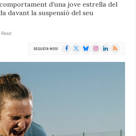
 comportament d’una jove estrella del
da davant la suspensió del seu
s Read
Facebook
X
Bluesky
Instagram
LinkedIn
RSS
SEGUEIX-NOS!
(Twitter)