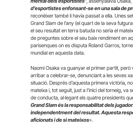
mental dels esportistes
“, assenyalava Osaka,
d’esportistes enfonsant-se en una sala de p
reconèixer també li havia passat a ella. Unes
Grand Slam de l’any (el quart de la seva fulgura
el seu resultat en terra batuda no seria el mate
de preguntes sobre el seu baix rendiment en aque
parisenques on es disputa Roland Garros, tornei
mundial en aquesta data.
Naomi Osaka va guanyar el primer partit, però v
arribar a celebrar-se, denunciant a les seves xa
situació. Després d’aquesta primera victòria, n
mateixa i, tot seguit, just a l’inici del torneig,
de conducta, al·legant els quatre presidents qu
Grand Slam és la responsabilitat dels jugado
independentment del resultat. Aquesta respon
aficionats i de si mateixos
».